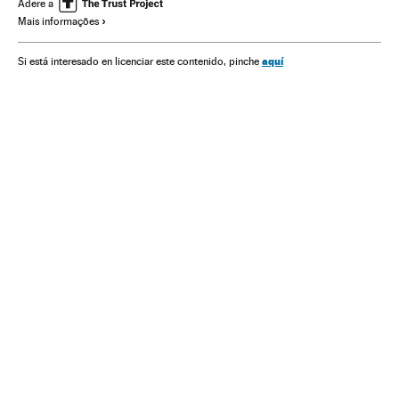
Europa Leste
Conflitos territoriais
Conflitos políticos
Adere a
Mais informações
Conflitos
Organizações internacionais
Europa
Relações exteriores
Política
aquí
Si está interesado en licenciar este contenido, pinche