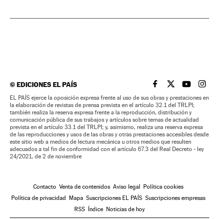
©
EDICIONES EL PAÍS
EL PAÍS BRASIL EN
EL PAÍS BRASI
EL PAÍS B
EL PA
EL PAÍS ejerce la oposición expresa frente al uso de sus obras y prestaciones en
la elaboración de revistas de prensa prevista en el artículo 32.1 del TRLPI;
también realiza la reserva expresa frente a la reproducción, distribución y
comunicación pública de sus trabajos y artículos sobre temas de actualidad
prevista en el artículo 33.1 del TRLPI; y, asimismo, realiza una reserva expresa
de las reproducciones y usos de las obras y otras prestaciones accesibles desde
este sitio web a medios de lectura mecánica u otros medios que resulten
adecuados a tal fin de conformidad con el artículo 67.3 del Real Decreto - ley
24/2021, de 2 de noviembre
Contacto
Venta de contenidos
Aviso legal
Política cookies
Política de privacidad
Mapa
Suscripciones EL PAÍS
Suscripciones empresas
RSS
Índice
Noticias de hoy