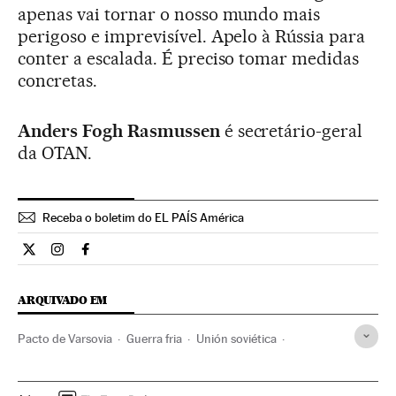
apenas vai tornar o nosso mundo mais
perigoso e imprevisível. Apelo à Rússia para
conter a escalada. É preciso tomar medidas
concretas.
Anders Fogh Rasmussen
é secretário-geral
da OTAN.
Receba o boletim do EL PAÍS América
Internacional El País Brasil en Twitter
Internacional El País Brasil en Instagram
Internacional El País Brasil en Facebook
ARQUIVADO EM
Pacto de Varsovia
Guerra fria
Unión soviética
Conflito Crimeia
Opinião
OTAN
Rússia