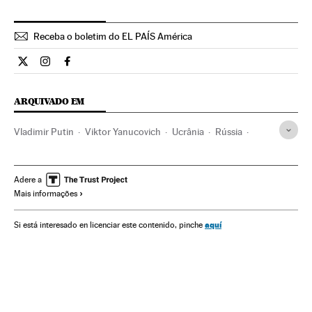
Receba o boletim do EL PAÍS América
Internacional El País Brasil en Twitter
Internacional El País Brasil en Instagram
Internacional El País Brasil en Facebook
ARQUIVADO EM
Vladimir Putin
Viktor Yanucovich
Ucrânia
Rússia
Gás
Europa Leste
União Europeia
Combustíveis fósseis
Europa
Adere a
Mais informações
Organizações internacionais
Combustíveis
Relações exteriores
Energia não renovável
aquí
Si está interesado en licenciar este contenido, pinche
Fontes energia
Energia