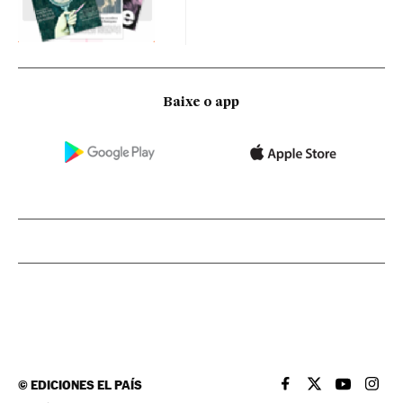
Baixe o app
©
EDICIONES EL PAÍS
EL PAÍS BRASIL EN
EL PAÍS BRASI
EL PAÍS B
EL PA