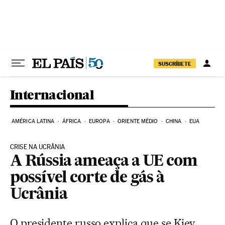
Pular para o conteúdo
SUSCRÍBETE
Internacional
AMÉRICA LATINA
ÁFRICA
EUROPA
ORIENTE MÉDIO
CHINA
EUA
CRISE NA UCRÂNIA
A Rússia ameaça a UE com
possível corte de gás à
Ucrânia
O presidente russo explica que se Kiev