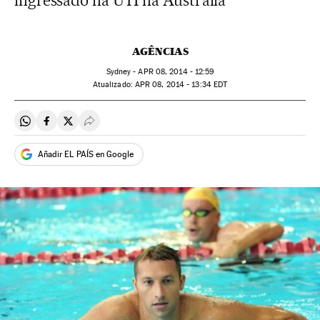
ingressado na UTI na Austrália
AGÊNCIAS
Sydney -
APR
08, 2014 - 12:59
atualizado:
APR
08, 2014 - 13:34
EDT
Compartir en Whatsapp
Compartir en Facebook
Compartir en Twitter
Desplegar Redes Sociales
Añadir EL PAÍS en Google