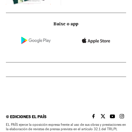
Baixe o app
©
EDICIONES EL PAÍS
EL PAÍS BRASIL EN
EL PAÍS BRASI
EL PAÍS B
EL PA
EL PAÍS ejerce la oposición expresa frente al uso de sus obras y prestaciones en
la elaboración de revistas de prensa prevista en el artículo 32.1 del TRLPI;