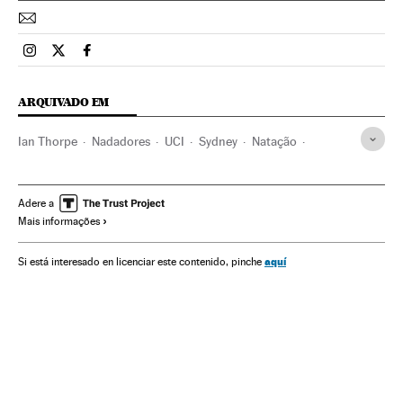
Esportes El País Brasil en Instagram
Esportes El País Brasil en Twitter
Esportes El País Brasil en Facebook
ARQUIVADO EM
Ian Thorpe
Nadadores
UCI
Sydney
Natação
Austrália
Hospitais
Oceania
Esportistas
Assistência sanitária
Gente
Previdência
Esportes
Adere a
Mais informações
Sociedade
Saúde
Esportes aquáticos
aquí
Si está interesado en licenciar este contenido, pinche