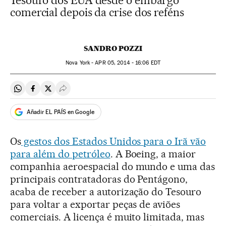
Tesouro dos EUA desde o embargo
comercial depois da crise dos reféns
SANDRO POZZI
Nova York -
APR
05, 2014 - 16:06
EDT
Compartir en Whatsapp
Compartir en Facebook
Compartir en Twitter
Desplegar Redes Sociales
Añadir EL PAÍS en Google
Os
gestos dos Estados Unidos para o Irã vão
para além do petróleo
. A Boeing, a maior
companhia aeroespacial do mundo e uma das
principais contratadoras do Pentágono,
acaba de receber a autorização do Tesouro
para voltar a exportar peças de aviões
comerciais. A licença é muito limitada, mas