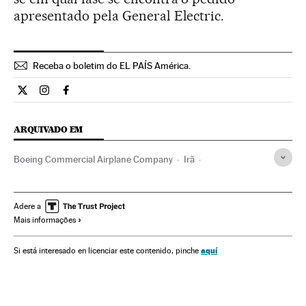
apresentado pela General Electric.
Receba o boletim do EL PAÍS América.
Economia El País Brasil en Twitter
Economia El País Brasil en Instagram
Economia El País Brasil en Facebook
ARQUIVADO EM
Boeing Commercial Airplane Company
Irã
Estados Unidos
Oriente médio
Empresas
América do Norte
Ásia
Economia
América
Adere a
Mais informações
aquí
Si está interesado en licenciar este contenido, pinche