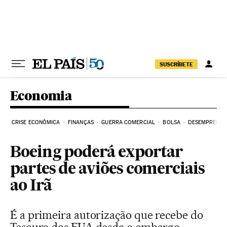
Pular para o conteúdo
SUSCRÍBETE
Economia
CRISE ECONÔMICA
FINANÇAS
GUERRA COMERCIAL
BOLSA
DESEMPREGO
Boeing poderá exportar
partes de aviões comerciais
ao Irã
É a primeira autorização que recebe do