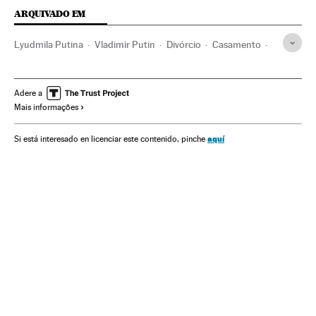
ARQUIVADO EM
Lyudmila Putina
Vladimir Putin
Divórcio
Casamento
Família
Gente
Rotura sentimental
Casal
Sociedade
Adere a
Mais informações
aquí
Si está interesado en licenciar este contenido, pinche