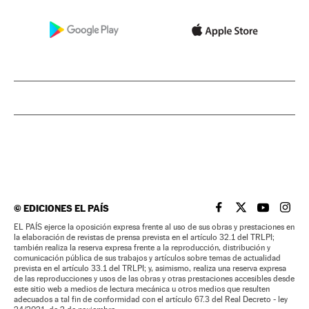
©
EDICIONES EL PAÍS
EL PAÍS BRASIL EN
EL PAÍS BRASI
EL PAÍS B
EL PA
EL PAÍS ejerce la oposición expresa frente al uso de sus obras y prestaciones en
la elaboración de revistas de prensa prevista en el artículo 32.1 del TRLPI;
también realiza la reserva expresa frente a la reproducción, distribución y
comunicación pública de sus trabajos y artículos sobre temas de actualidad
prevista en el artículo 33.1 del TRLPI; y, asimismo, realiza una reserva expresa
de las reproducciones y usos de las obras y otras prestaciones accesibles desde
este sitio web a medios de lectura mecánica u otros medios que resulten
adecuados a tal fin de conformidad con el artículo 67.3 del Real Decreto - ley