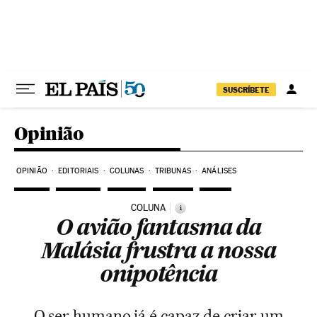
Pular para o conteúdo
SUSCRÍBETE
Opinião
OPINIÃO
EDITORIAIS
COLUNAS
TRIBUNAS
ANÁLISES
COLUNA
i
O avião fantasma da
Malásia frustra a nossa
onipotência
O ser humano já é capaz de criar um