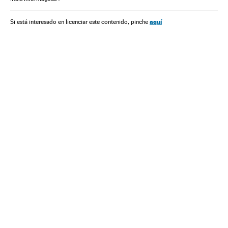
Empresas
Economia
Acontecimentos
Aviões comerciais
Aviões
Transporte aéreo
Transporte
aquí
Si está interesado en licenciar este contenido, pinche