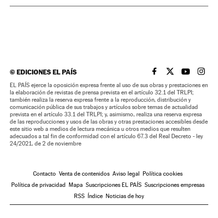
©
EDICIONES EL PAÍS
EL PAÍS BRASIL EN
EL PAÍS BRASI
EL PAÍS B
EL PA
EL PAÍS ejerce la oposición expresa frente al uso de sus obras y prestaciones en
la elaboración de revistas de prensa prevista en el artículo 32.1 del TRLPI;
también realiza la reserva expresa frente a la reproducción, distribución y
comunicación pública de sus trabajos y artículos sobre temas de actualidad
prevista en el artículo 33.1 del TRLPI; y, asimismo, realiza una reserva expresa
de las reproducciones y usos de las obras y otras prestaciones accesibles desde
este sitio web a medios de lectura mecánica u otros medios que resulten
adecuados a tal fin de conformidad con el artículo 67.3 del Real Decreto - ley
24/2021, de 2 de noviembre
Contacto
Venta de contenidos
Aviso legal
Política cookies
Política de privacidad
Mapa
Suscripciones EL PAÍS
Suscripciones empresas
RSS
Índice
Noticias de hoy