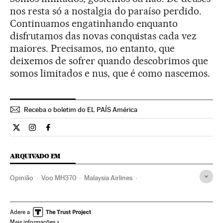
nos resta só a nostalgia do paraíso perdido.
Continuamos engatinhando enquanto
disfrutamos das novas conquistas cada vez
maiores. Precisamos, no entanto, que
deixemos de sofrer quando descobrimos que
somos limitados e nus, que é como nascemos.
Receba o boletim do EL PAÍS América
Opiniao El País Brasil en Twitter
Opiniao El País Brasil en Instagram
Opiniao El País Brasil en Facebook
ARQUIVADO EM
Opinião
Voo MH370
Malaysia Airlines
Busca sobreviventes
Acidentes aéreos
Linhas aéreas
Emergências
Acidentes
Empresas transporte
Adere a
Mais informações