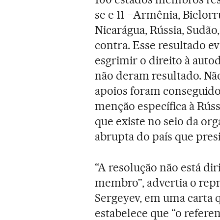
se e 11 –Armênia, Bielorr
Nicarágua, Rússia, Sudão
contra. Esse resultado e
esgrimir o direito à aut
não deram resultado. Nã
apoios foram conseguido
menção específica à Rús
que existe no seio da or
abrupta do país que pres
“A resolução não está d
membro”, advertia o repr
Sergeyev, em uma carta
estabelece que “o refere