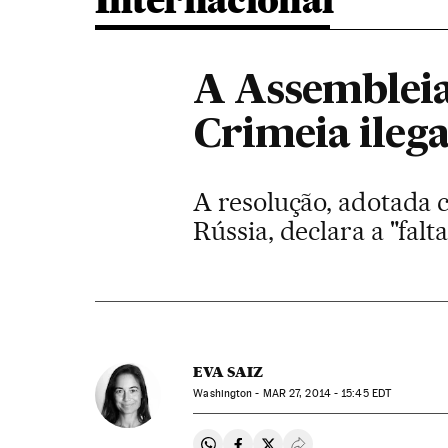
Internacional
A Assembleia
Crimeia ilega
A resolução, adotada c
Rússia, declara a "falt
EVA SAIZ
Washington -
MAR
27, 2014 - 15:45
EDT