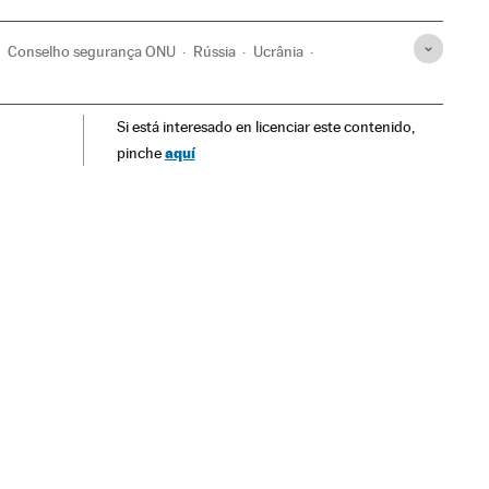
Conselho segurança ONU
Rússia
Ucrânia
ados Unidos
ONU
Conflitos
América do Norte
Si está interesado en licenciar este contenido,
mérica
Relações exteriores
aquí
pinche