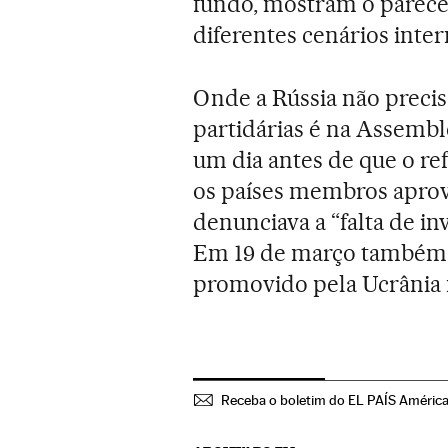
fundo, mostram o parecer
diferentes cenários inter
Onde a Rússia não preci
partidárias é na Assembl
um dia antes de que o re
os países membros apro
denunciava a “falta de in
Em 19 de março também 
promovido pela Ucrânia 
Receba o boletim do EL PAÍS Améric