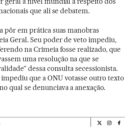
 geral a nível mundial a respeito dos
nacionais que ali se debatem.
sa pôr em prática suas manobras
eia Geral. Seu poder de veto impediu,
ferendo na Crimeia fosse realizado, que
vassem uma resolução na que se
validade” dessa consulta secessionista.
impediu que a ONU votasse outro texto
no qual se denunciava a anexação.
a
Internacional El Pa
Internacional
Internac