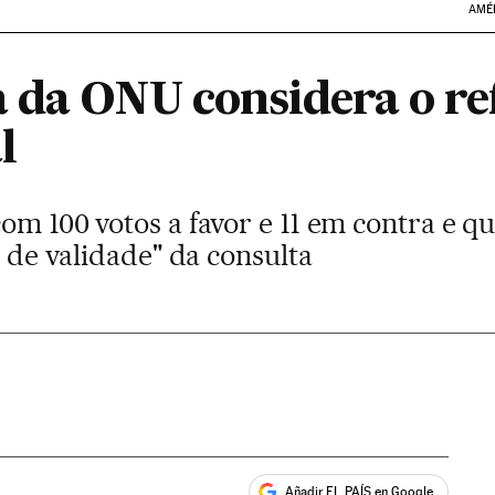
AMÉ
 da ONU considera o re
l
om 100 votos a favor e 11 em contra e 
a de validade" da consulta
Añadir EL PAÍS en Google