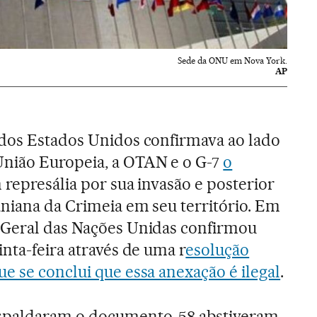
Sede da ONU em Nova York.
AP
 dos Estados Unidos confirmava ao lado
nião Europeia, a OTAN e o G-7
o
 represália por sua invasão e posterior
aniana da Crimeia em seu território. Em
 Geral das Nações Unidas confirmou
nta-feira através de uma r
esolução
e se conclui que essa anexação é ilegal
.
spaldaram o documento, 58 abstiveram-