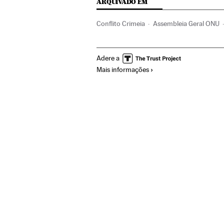
ARQUIVADO EM
Conflito Crimeia
Assembleia Geral ONU
Europa Leste
Conflitos territoriais
Est
Adere a
Europa
Organizações internacionais
A
Mais informações