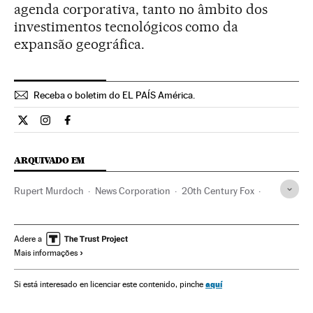
agenda corporativa, tanto no âmbito dos
investimentos tecnológicos como da
expansão geográfica.
Receba o boletim do EL PAÍS América.
Economia El País Brasil en Twitter
Economia El País Brasil en Instagram
Economia El País Brasil en Facebook
ARQUIVADO EM
Rupert Murdoch
News Corporation
20th Century Fox
Sucessões
Empresários
Família
Indústria Cinematográfica
Estados Unidos
Empresas
Adere a
Mais informações
Cinema
Gente
América do Norte
Economia
América
Sociedade
aquí
Si está interesado en licenciar este contenido, pinche