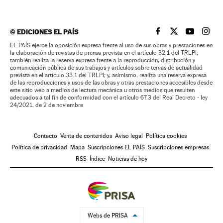
©
EDICIONES EL PAÍS
EL PAÍS BRASIL EN
EL PAÍS BRASI
EL PAÍS B
EL PA
EL PAÍS ejerce la oposición expresa frente al uso de sus obras y prestaciones en
la elaboración de revistas de prensa prevista en el artículo 32.1 del TRLPI;
también realiza la reserva expresa frente a la reproducción, distribución y
comunicación pública de sus trabajos y artículos sobre temas de actualidad
prevista en el artículo 33.1 del TRLPI; y, asimismo, realiza una reserva expresa
de las reproducciones y usos de las obras y otras prestaciones accesibles desde
este sitio web a medios de lectura mecánica u otros medios que resulten
adecuados a tal fin de conformidad con el artículo 67.3 del Real Decreto - ley
24/2021, de 2 de noviembre
Contacto
Venta de contenidos
Aviso legal
Política cookies
Política de privacidad
Mapa
Suscripciones EL PAÍS
Suscripciones empresas
RSS
Índice
Noticias de hoy
Webs de PRISA