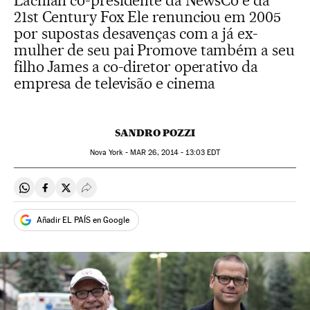
Lachlan co-presidente da NewsCo e da
21st Century Fox Ele renunciou em 2005
por supostas desavenças com a já ex-
mulher de seu pai Promove também a seu
filho James a co-diretor operativo da
empresa de televisão e cinema
SANDRO POZZI
Nova York -
MAR
26, 2014 - 13:03
EDT
Compartir en Whatsapp
Compartir en Facebook
Compartir en Twitter
Desplegar Redes Sociales
Añadir EL PAÍS en Google