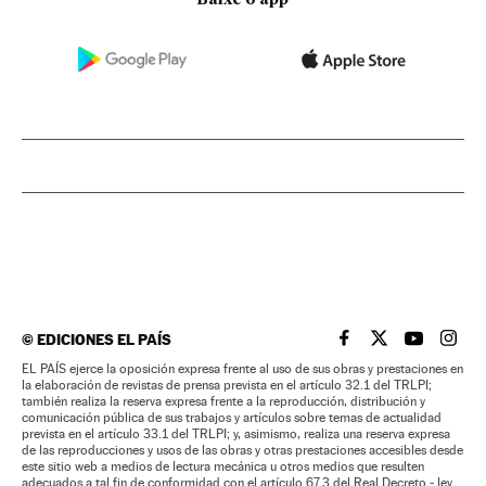
Baixe o app
©
EDICIONES EL PAÍS
EL PAÍS BRASIL EN
EL PAÍS BRASI
EL PAÍS B
EL PA
EL PAÍS ejerce la oposición expresa frente al uso de sus obras y prestaciones en
la elaboración de revistas de prensa prevista en el artículo 32.1 del TRLPI;
también realiza la reserva expresa frente a la reproducción, distribución y
comunicación pública de sus trabajos y artículos sobre temas de actualidad
prevista en el artículo 33.1 del TRLPI; y, asimismo, realiza una reserva expresa
de las reproducciones y usos de las obras y otras prestaciones accesibles desde
este sitio web a medios de lectura mecánica u otros medios que resulten
adecuados a tal fin de conformidad con el artículo 67.3 del Real Decreto - ley