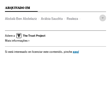
ARQUIVADO EM
Abdalá Ben Abdelaziz
Arábia Saudita
Realeza
Península Arábica
Monarquia
Oriente médio
Gente
Ásia
Sociedade
Política
Adere a
Mais informações
aquí
Si está interesado en licenciar este contenido, pinche