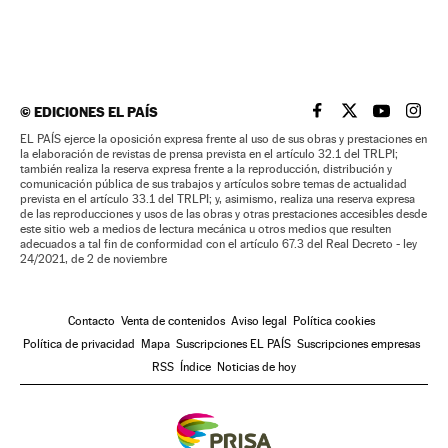
©
EDICIONES EL PAÍS
EL PAÍS BRASIL EN
EL PAÍS BRASI
EL PAÍS B
EL PA
EL PAÍS ejerce la oposición expresa frente al uso de sus obras y prestaciones en
la elaboración de revistas de prensa prevista en el artículo 32.1 del TRLPI;
también realiza la reserva expresa frente a la reproducción, distribución y
comunicación pública de sus trabajos y artículos sobre temas de actualidad
prevista en el artículo 33.1 del TRLPI; y, asimismo, realiza una reserva expresa
de las reproducciones y usos de las obras y otras prestaciones accesibles desde
este sitio web a medios de lectura mecánica u otros medios que resulten
adecuados a tal fin de conformidad con el artículo 67.3 del Real Decreto - ley
24/2021, de 2 de noviembre
Contacto
Venta de contenidos
Aviso legal
Política cookies
Política de privacidad
Mapa
Suscripciones EL PAÍS
Suscripciones empresas
RSS
Índice
Noticias de hoy