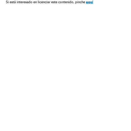
Governo Brasil
América
Governo
aquí
Si está interesado en licenciar este contenido, pinche
Administração Estado
Política
Administração pública
Nicolás Maduro