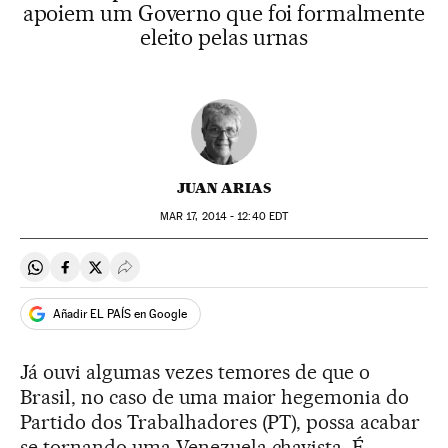
apoiem um Governo que foi formalmente
eleito pelas urnas
JUAN ARIAS
MAR
17, 2014 - 12:40
EDT
Compartir en Whatsapp
Compartir en Facebook
Compartir en Twitter
Desplegar Redes Sociales
Añadir EL PAÍS en Google
Já ouvi algumas vezes temores de que o
Brasil, no caso de uma maior hegemonia do
Partido dos Trabalhadores (PT), possa acabar
se tornando uma Venezuela chavista. É