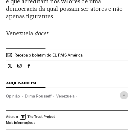
e que acreditam nos valores de uma
democracia da qual possam ser atores e não
apenas figurantes.
Venezuela
docet
.
Receba o boletim do EL PAÍS América
Opiniao El País Brasil en Twitter
Opiniao El País Brasil en Instagram
Opiniao El País Brasil en Facebook
ARQUIVADO EM
Opinião
Dilma Rousseff
Venezuela
Partido dos Trabalhadores
Presidente Brasil
Ditadura militar
Brasil
Presidência Brasil
Ditadura
Adere a
Mais informações
Partidos políticos
América do Sul
América Latina