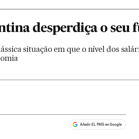
tina desperdiça o seu 
lássica situação em que o nível dos salá
nomia
Añadir EL PAÍS en Google
ales