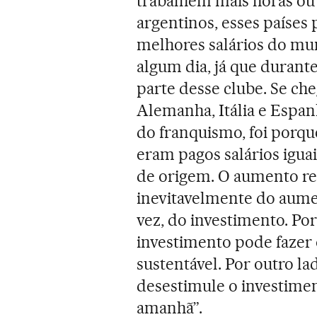
trabalhem mais horas ou
argentinos, esses paíse
melhores salários do mun
algum dia, já que durant
parte desse clube. Se ch
Alemanha, Itália e Espan
do franquismo, foi porqu
eram pagos salários igua
de origem. O aumento re
inevitavelmente do aumen
vez, do investimento. P
investimento pode fazer 
sustentável. Por outro 
desestimule o investimen
amanhã”.