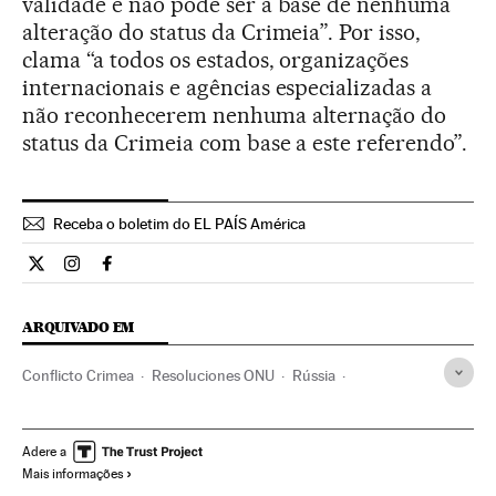
validade e não pode ser a base de nenhuma
alteração do status da Crimeia”. Por isso,
clama “a todos os estados, organizações
internacionais e agências especializadas a
não reconhecerem nenhuma alternação do
status da Crimeia com base a este referendo”.
Receba o boletim do EL PAÍS América
Internacional El País Brasil en Twitter
Internacional El País Brasil en Instagram
Internacional El País Brasil en Facebook
ARQUIVADO EM
Conflicto Crimea
Resoluciones ONU
Rússia
Conselho Segurança
Ucrânia
Conflitos territoriais
Europa Leste
ONU
Conflitos
Europa
Adere a
Mais informações
Organizações internacionais
Relações exteriores