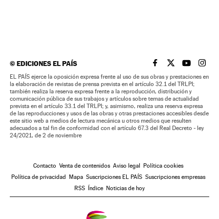
©
EDICIONES EL PAÍS
EL PAÍS BRASIL EN
EL PAÍS BRASI
EL PAÍS B
EL PA
EL PAÍS ejerce la oposición expresa frente al uso de sus obras y prestaciones en
la elaboración de revistas de prensa prevista en el artículo 32.1 del TRLPI;
también realiza la reserva expresa frente a la reproducción, distribución y
comunicación pública de sus trabajos y artículos sobre temas de actualidad
prevista en el artículo 33.1 del TRLPI; y, asimismo, realiza una reserva expresa
de las reproducciones y usos de las obras y otras prestaciones accesibles desde
este sitio web a medios de lectura mecánica u otros medios que resulten
adecuados a tal fin de conformidad con el artículo 67.3 del Real Decreto - ley
24/2021, de 2 de noviembre
Contacto
Venta de contenidos
Aviso legal
Política cookies
Política de privacidad
Mapa
Suscripciones EL PAÍS
Suscripciones empresas
RSS
Índice
Noticias de hoy