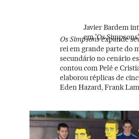
Javier Bardem in
em 'Os Simpsons'
Os Simpsons
expande seu 
rei em grande parte do m
secundário no cenário es
contou com Pelé e Crist
elaborou réplicas de cin
Eden Hazard, Frank Lamp