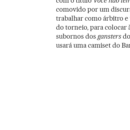
com o título
Você não tem
comovido por um discurs
trabalhar como árbitro e 
do torneio, para colocar
subornos dos
gansters
do
usará uma camiset do Bar