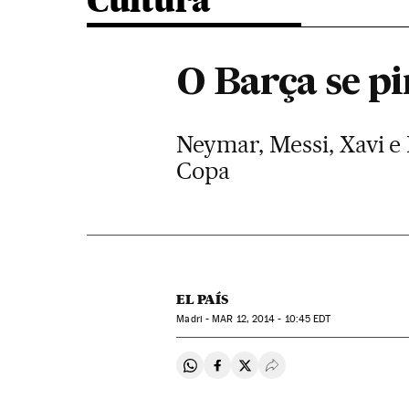
Cultura
O Barça se p
Neymar, Messi, Xavi e
Copa
EL PAÍS
Madri -
MAR
12, 2014 - 10:45
EDT
Compartir en Whatsapp
Compartir en Facebook
Compartir en Twitter
Desplegar Redes Soci