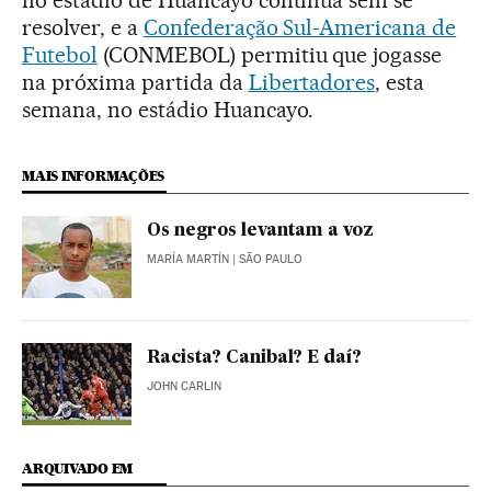
no estádio de Huancayo continua sem se
resolver, e a
Confederação Sul-Americana de
Futebol
(CONMEBOL) permitiu que jogasse
na próxima partida da
Libertadores
, esta
semana, no estádio Huancayo.
MAIS INFORMAÇÕES
Os negros levantam a voz
MARÍA MARTÍN
| SÃO PAULO
Racista? Canibal? E daí?
JOHN CARLIN
ARQUIVADO EM