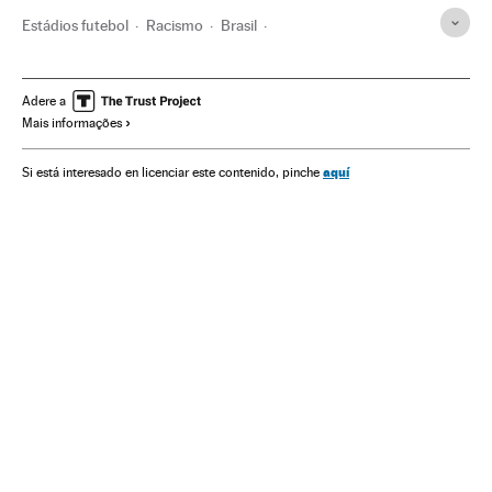
Estádios futebol
Racismo
Brasil
Instalações esportivas
Discriminação
Delitos ódio
América do Sul
América Latina
Preconceitos
Delitos
Adere a
Mais informações
América
Problemas sociais
Justiça
Sociedade
Copa Libertadores 2014
Copa Libertadores
Futebol
aquí
Si está interesado en licenciar este contenido, pinche
Competições
Esportes
Racismo en el deporte