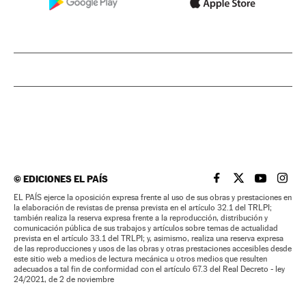
©
EDICIONES EL PAÍS
EL PAÍS BRASIL EN
EL PAÍS BRASI
EL PAÍS B
EL PA
EL PAÍS ejerce la oposición expresa frente al uso de sus obras y prestaciones en
la elaboración de revistas de prensa prevista en el artículo 32.1 del TRLPI;
también realiza la reserva expresa frente a la reproducción, distribución y
comunicación pública de sus trabajos y artículos sobre temas de actualidad
prevista en el artículo 33.1 del TRLPI; y, asimismo, realiza una reserva expresa
de las reproducciones y usos de las obras y otras prestaciones accesibles desde
este sitio web a medios de lectura mecánica u otros medios que resulten
adecuados a tal fin de conformidad con el artículo 67.3 del Real Decreto - ley
24/2021, de 2 de noviembre