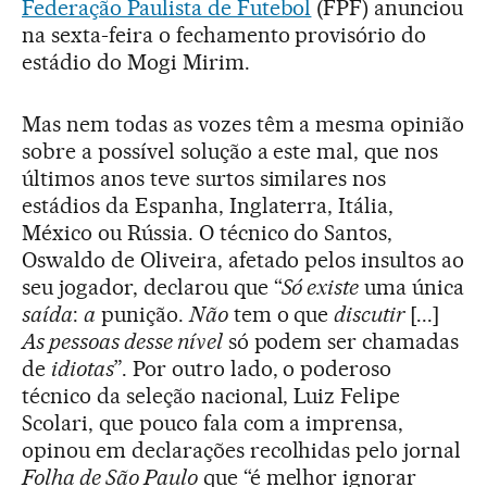
Federação Paulista de Futebol
(FPF) anunciou
na sexta-feira o fechamento provisório do
estádio do Mogi Mirim.
Mas nem todas as vozes têm a mesma opinião
sobre a possível solução a este mal, que nos
últimos anos teve surtos similares nos
estádios da Espanha, Inglaterra, Itália,
México ou Rússia. O técnico do Santos,
Oswaldo de Oliveira, afetado pelos insultos ao
seu jogador, declarou que “
Só existe
uma única
saída
:
a
punição.
Não
tem o que
discutir
[...]
As
pessoas desse nível
só podem ser chamadas
de
idiotas
”. Por outro lado, o poderoso
técnico da seleção nacional, Luiz Felipe
Scolari, que pouco fala com a imprensa,
opinou em declarações recolhidas pelo jornal
Folha de São Paulo
que “é melhor ignorar