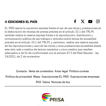
©
EDICIONES EL PAÍS
EL PAÍS BRASIL EN
EL PAÍS BRASI
EL PAÍS B
EL PA
EL PAÍS ejerce la oposición expresa frente al uso de sus obras y prestaciones en
la elaboración de revistas de prensa prevista en el artículo 32.1 del TRLPI;
también realiza la reserva expresa frente a la reproducción, distribución y
comunicación pública de sus trabajos y artículos sobre temas de actualidad
prevista en el artículo 33.1 del TRLPI; y, asimismo, realiza una reserva expresa
de las reproducciones y usos de las obras y otras prestaciones accesibles desde
este sitio web a medios de lectura mecánica u otros medios que resulten
adecuados a tal fin de conformidad con el artículo 67.3 del Real Decreto - ley
24/2021, de 2 de noviembre
Contacto
Venta de contenidos
Aviso legal
Política cookies
Política de privacidad
Mapa
Suscripciones EL PAÍS
Suscripciones empresas
RSS
Índice
Noticias de hoy