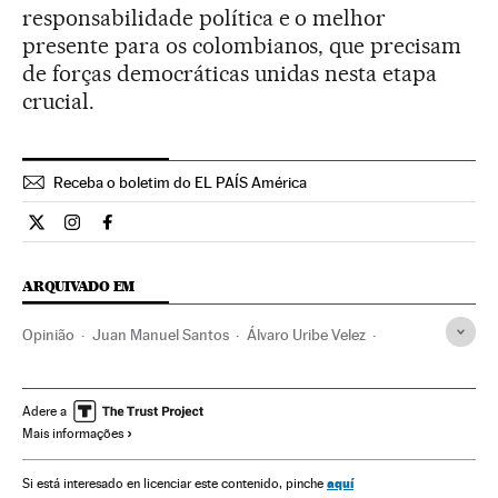
responsabilidade política e o melhor
presente para os colombianos, que precisam
de forças democráticas unidas nesta etapa
crucial.
Receba o boletim do EL PAÍS América
Opiniao El País Brasil en Twitter
Opiniao El País Brasil en Instagram
Opiniao El País Brasil en Facebook
ARQUIVADO EM
Opinião
Juan Manuel Santos
Álvaro Uribe Velez
FARC
Colômbia
Eleições legislativas
Partido de la U
Guerrilhas
Negociações paz
Partidos políticos
Guerra
Adere a
Mais informações
Processo paz
América do Sul
América Latina
Eleições
Grupos terroristas
Conflitos
América
aquí
Si está interesado en licenciar este contenido, pinche