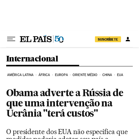
Pular para o conteúdo
SUSCRÍBETE
Internacional
AMÉRICA LATINA
ÁFRICA
EUROPA
ORIENTE MÉDIO
CHINA
EUA
Obama adverte a Rússia de
que uma intervenção na
Ucrânia "terá custos"
O presidente dos EUA não especifica que