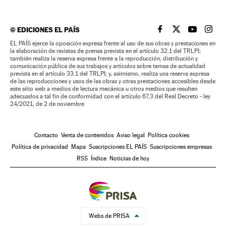
©
EDICIONES EL PAÍS
EL PAÍS BRASIL EN
EL PAÍS BRASI
EL PAÍS B
EL PA
EL PAÍS ejerce la oposición expresa frente al uso de sus obras y prestaciones en
la elaboración de revistas de prensa prevista en el artículo 32.1 del TRLPI;
también realiza la reserva expresa frente a la reproducción, distribución y
comunicación pública de sus trabajos y artículos sobre temas de actualidad
prevista en el artículo 33.1 del TRLPI; y, asimismo, realiza una reserva expresa
de las reproducciones y usos de las obras y otras prestaciones accesibles desde
este sitio web a medios de lectura mecánica u otros medios que resulten
adecuados a tal fin de conformidad con el artículo 67.3 del Real Decreto - ley
24/2021, de 2 de noviembre
Contacto
Venta de contenidos
Aviso legal
Política cookies
Política de privacidad
Mapa
Suscripciones EL PAÍS
Suscripciones empresas
RSS
Índice
Noticias de hoy
Webs de PRISA