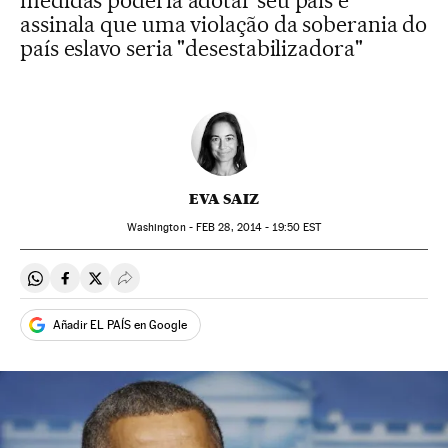
medidas poderia adotar seu país e
assinala que uma violação da soberania do
país eslavo seria "desestabilizadora"
EVA SAIZ
Washington -
FEB
28, 2014 - 19:50
EST
Compartir en Whatsapp
Compartir en Facebook
Compartir en Twitter
Desplegar Redes Sociales
Añadir EL PAÍS en Google