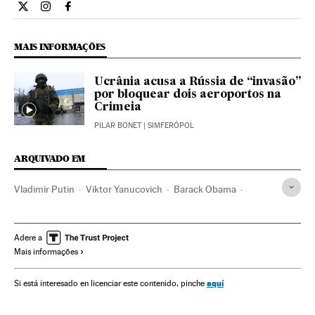
Internacional El País Brasil en Twitter
Internacional El País Brasil en Instagram
Internacional El País Brasil en Facebook
MAIS INFORMAÇÕES
Ucrânia acusa a Rússia de “invasão”
por bloquear dois aeroportos na
Crimeia
PILAR BONET
| SIMFERÓPOL
ARQUIVADO EM
Vladimir Putin
Viktor Yanucovich
Barack Obama
Rússia
Crimeia
Ucrânia
Estados Unidos
Europa Leste
América do Norte
América
Europa
Adere a
Mais informações
Relações exteriores
aquí
Si está interesado en licenciar este contenido, pinche