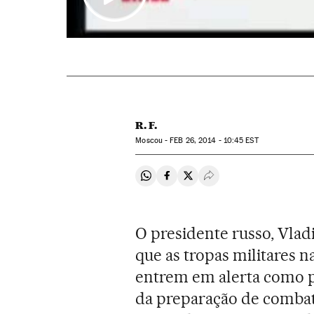
R. F.
Moscou -
FEB
26, 2014 - 10:45
EST
Compartir en Whatsapp
Compartir en Facebook
Compartir en Twitter
Desplegar Redes Soci
O presidente russo, Vlad
que as tropas militares n
entrem em alerta como p
da preparação de combat