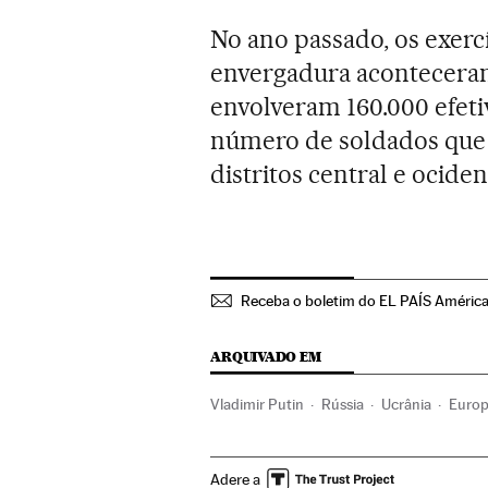
No ano passado, os exerc
envergadura aconteceram
envolveram 160.000 efeti
número de soldados que 
distritos central e ociden
Receba o boletim do EL PAÍS Améric
ARQUIVADO EM
Vladimir Putin
Rússia
Ucrânia
Europ
Adere a