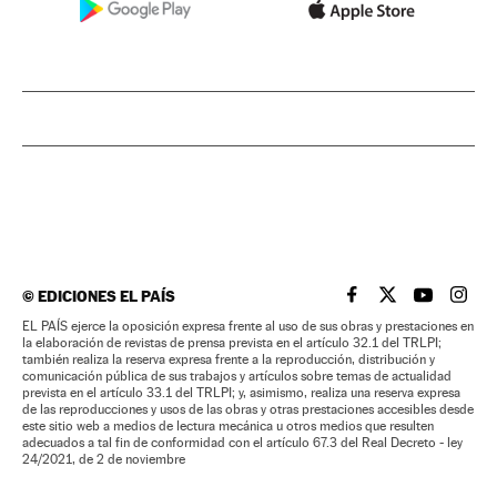
©
EDICIONES EL PAÍS
EL PAÍS BRASIL EN
EL PAÍS BRASI
EL PAÍS B
EL PA
EL PAÍS ejerce la oposición expresa frente al uso de sus obras y prestaciones en
la elaboración de revistas de prensa prevista en el artículo 32.1 del TRLPI;
también realiza la reserva expresa frente a la reproducción, distribución y
comunicación pública de sus trabajos y artículos sobre temas de actualidad
prevista en el artículo 33.1 del TRLPI; y, asimismo, realiza una reserva expresa
de las reproducciones y usos de las obras y otras prestaciones accesibles desde
este sitio web a medios de lectura mecánica u otros medios que resulten
adecuados a tal fin de conformidad con el artículo 67.3 del Real Decreto - ley
24/2021, de 2 de noviembre