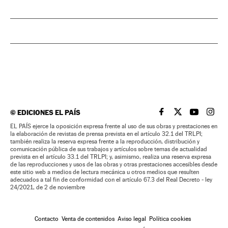
©
EDICIONES EL PAÍS
EL PAÍS BRASIL EN
EL PAÍS BRASI
EL PAÍS B
EL PA
EL PAÍS ejerce la oposición expresa frente al uso de sus obras y prestaciones en
la elaboración de revistas de prensa prevista en el artículo 32.1 del TRLPI;
también realiza la reserva expresa frente a la reproducción, distribución y
comunicación pública de sus trabajos y artículos sobre temas de actualidad
prevista en el artículo 33.1 del TRLPI; y, asimismo, realiza una reserva expresa
de las reproducciones y usos de las obras y otras prestaciones accesibles desde
este sitio web a medios de lectura mecánica u otros medios que resulten
adecuados a tal fin de conformidad con el artículo 67.3 del Real Decreto - ley
24/2021, de 2 de noviembre
Contacto
Venta de contenidos
Aviso legal
Política cookies