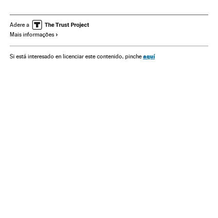
Imigração
Migração
Ideologias
Europa Ocidental
União Europeia
Europa
Organizações internacionais
Adere a
Mais informações
Sociedade
Política
Relações exteriores
aquí
Si está interesado en licenciar este contenido, pinche