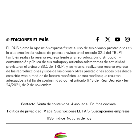
©
EDICIONES EL PAÍS
EL PAÍS BRASIL EN
EL PAÍS BRASI
EL PAÍS B
EL PA
EL PAÍS ejerce la oposición expresa frente al uso de sus obras y prestaciones en
la elaboración de revistas de prensa prevista en el artículo 32.1 del TRLPI;
también realiza la reserva expresa frente a la reproducción, distribución y
comunicación pública de sus trabajos y artículos sobre temas de actualidad
prevista en el artículo 33.1 del TRLPI; y, asimismo, realiza una reserva expresa
de las reproducciones y usos de las obras y otras prestaciones accesibles desde
este sitio web a medios de lectura mecánica u otros medios que resulten
adecuados a tal fin de conformidad con el artículo 67.3 del Real Decreto - ley
24/2021, de 2 de noviembre
Contacto
Venta de contenidos
Aviso legal
Política cookies
Política de privacidad
Mapa
Suscripciones EL PAÍS
Suscripciones empresas
RSS
Índice
Noticias de hoy