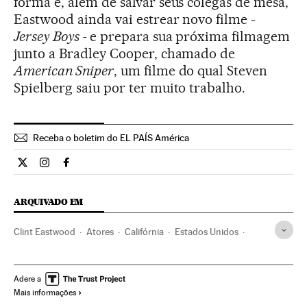
forma e, além de salvar seus colegas de mesa,
Eastwood ainda vai estrear novo filme -
Jersey Boys -
e prepara sua próxima filmagem
junto a Bradley Cooper, chamado de
American Sniper
, um filme do qual Steven
Spielberg saiu por ter muito trabalho.
Receba o boletim do EL PAÍS América
Cultura El País Brasil en Twitter
Cultura El País Brasil en Instagram
Cultura El País Brasil en Facebook
ARQUIVADO EM
Clint Eastwood
Atores
Califórnia
Estados Unidos
América do Norte
Gente
Cinema
América
Sociedade
Adere a
Mais informações