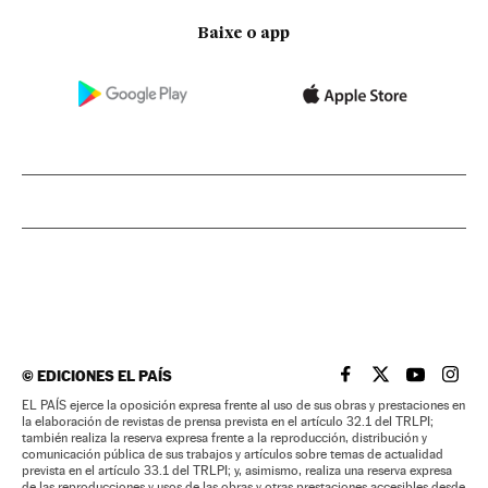
Baixe o app
©
EDICIONES EL PAÍS
EL PAÍS BRASIL EN
EL PAÍS BRASI
EL PAÍS B
EL PA
EL PAÍS ejerce la oposición expresa frente al uso de sus obras y prestaciones en
la elaboración de revistas de prensa prevista en el artículo 32.1 del TRLPI;
también realiza la reserva expresa frente a la reproducción, distribución y
comunicación pública de sus trabajos y artículos sobre temas de actualidad
prevista en el artículo 33.1 del TRLPI; y, asimismo, realiza una reserva expresa
de las reproducciones y usos de las obras y otras prestaciones accesibles desde