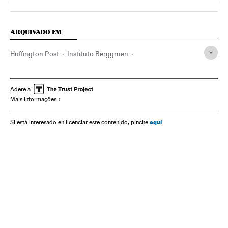
ARQUIVADO EM
Huffington Post
Instituto Berggruen
Arianna Huffington
The World Post
Imprensa on-line
Ciências políticas
Imprensa
Meios comunicação
Adere a
Mais informações
Comunicação
Política
aquí
Si está interesado en licenciar este contenido, pinche