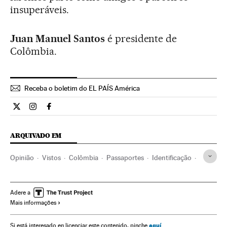
insuperáveis.
Juan Manuel Santos
é presidente de
Colômbia.
Receba o boletim do EL PAÍS América
Opiniao El País Brasil en Twitter
Opiniao El País Brasil en Instagram
Opiniao El País Brasil en Facebook
ARQUIVADO EM
Opinião
Vistos
Colômbia
Passaportes
Identificação
Segurança nacional
América do Sul
América Latina
Espanha
América
Defesa
Imigrantes
Adere a
Mais informações
Política migração
Imigração
Migração
Demografia
Sociedade
aquí
Si está interesado en licenciar este contenido, pinche