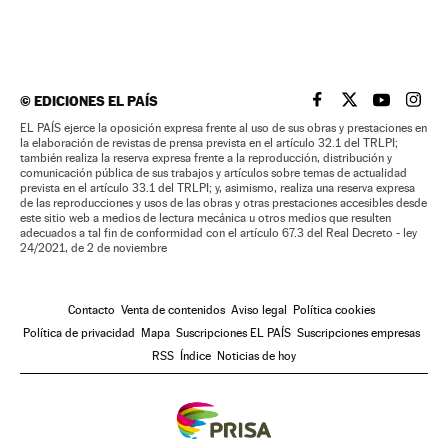
©
EDICIONES EL PAÍS
EL PAÍS BRASIL EN
EL PAÍS BRASI
EL PAÍS B
EL PA
EL PAÍS ejerce la oposición expresa frente al uso de sus obras y prestaciones en
la elaboración de revistas de prensa prevista en el artículo 32.1 del TRLPI;
también realiza la reserva expresa frente a la reproducción, distribución y
comunicación pública de sus trabajos y artículos sobre temas de actualidad
prevista en el artículo 33.1 del TRLPI; y, asimismo, realiza una reserva expresa
de las reproducciones y usos de las obras y otras prestaciones accesibles desde
este sitio web a medios de lectura mecánica u otros medios que resulten
adecuados a tal fin de conformidad con el artículo 67.3 del Real Decreto - ley
24/2021, de 2 de noviembre
Contacto
Venta de contenidos
Aviso legal
Política cookies
Política de privacidad
Mapa
Suscripciones EL PAÍS
Suscripciones empresas
RSS
Índice
Noticias de hoy