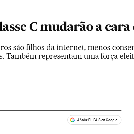
classe C mudarão a cara 
iros são filhos da internet, menos cons
ais. Também representam uma força eleit
Añadir EL PAÍS en Google
ales