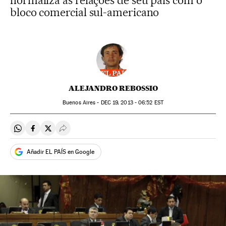
normaliza as relações de seu país com o
bloco comercial sul-americano
ALEJANDRO REBOSSIO
Buenos Aires -
DEC
19, 2013 - 06:52
EST
Compartir en Whatsapp
Compartir en Facebook
Compartir en Twitter
Desplegar Redes Sociales
Añadir EL PAÍS en Google