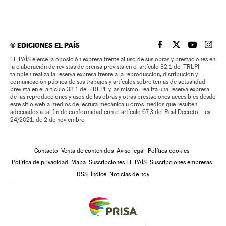
©
EDICIONES EL PAÍS
EL PAÍS BRASIL EN
EL PAÍS BRASI
EL PAÍS B
EL PA
EL PAÍS ejerce la oposición expresa frente al uso de sus obras y prestaciones en
la elaboración de revistas de prensa prevista en el artículo 32.1 del TRLPI;
también realiza la reserva expresa frente a la reproducción, distribución y
comunicación pública de sus trabajos y artículos sobre temas de actualidad
prevista en el artículo 33.1 del TRLPI; y, asimismo, realiza una reserva expresa
de las reproducciones y usos de las obras y otras prestaciones accesibles desde
este sitio web a medios de lectura mecánica u otros medios que resulten
adecuados a tal fin de conformidad con el artículo 67.3 del Real Decreto - ley
24/2021, de 2 de noviembre
Contacto
Venta de contenidos
Aviso legal
Política cookies
Política de privacidad
Mapa
Suscripciones EL PAÍS
Suscripciones empresas
RSS
Índice
Noticias de hoy