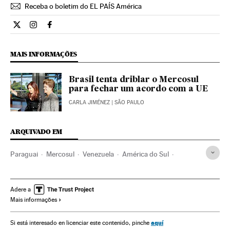
Receba o boletim do EL PAÍS América
Internacional El País Brasil en Twitter
Internacional El País Brasil en Instagram
Internacional El País Brasil en Facebook
MAIS INFORMAÇÕES
Brasil tenta driblar o Mercosul
para fechar um acordo com a UE
CARLA JIMÉNEZ
| SÃO PAULO
ARQUIVADO EM
Paraguai
Mercosul
Venezuela
América do Sul
América Latina
Organizações internacionais
América
Relações exteriores
Adere a
Mais informações
aquí
Si está interesado en licenciar este contenido, pinche