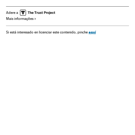
Negociações paz
América do Sul
América Latina
Processo paz
Partidos políticos
Grupos terroristas
Adere a
Mais informações
Conflitos
América
Terrorismo
Política
aquí
Si está interesado en licenciar este contenido, pinche