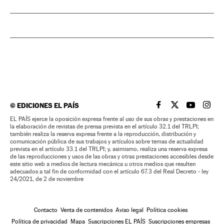
©
EDICIONES EL PAÍS
EL PAÍS BRASIL EN
EL PAÍS BRASI
EL PAÍS B
EL PA
EL PAÍS ejerce la oposición expresa frente al uso de sus obras y prestaciones en
la elaboración de revistas de prensa prevista en el artículo 32.1 del TRLPI;
también realiza la reserva expresa frente a la reproducción, distribución y
comunicación pública de sus trabajos y artículos sobre temas de actualidad
prevista en el artículo 33.1 del TRLPI; y, asimismo, realiza una reserva expresa
de las reproducciones y usos de las obras y otras prestaciones accesibles desde
este sitio web a medios de lectura mecánica u otros medios que resulten
adecuados a tal fin de conformidad con el artículo 67.3 del Real Decreto - ley
24/2021, de 2 de noviembre
Contacto
Venta de contenidos
Aviso legal
Política cookies
Política de privacidad
Mapa
Suscripciones EL PAÍS
Suscripciones empresas