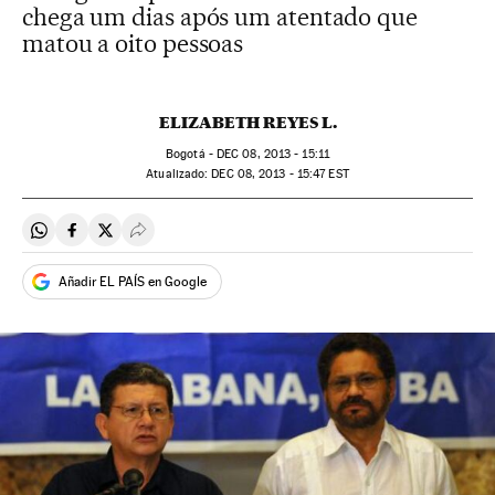
chega um dias após um atentado que
matou a oito pessoas
ELIZABETH REYES L.
Bogotá -
DEC
08, 2013 - 15:11
atualizado:
DEC
08, 2013 - 15:47
EST
Compartir en Whatsapp
Compartir en Facebook
Compartir en Twitter
Desplegar Redes Sociales
Añadir EL PAÍS en Google