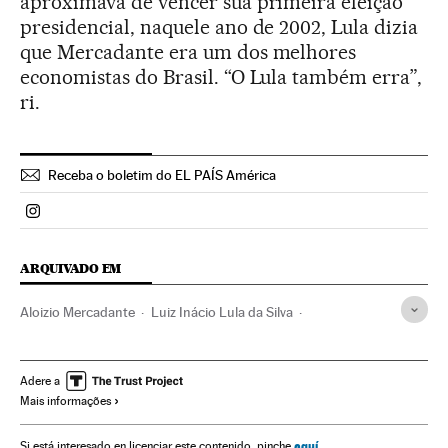
aproximava de vencer sua primeira eleição
presidencial, naquele ano de 2002, Lula dizia
que Mercadante era um dos melhores
economistas do Brasil. “O Lula também erra”,
ri.
Receba o boletim do EL PAÍS América
Politica El País Brasil en Instagram
ARQUIVADO EM
Aloizio Mercadante
Luiz Inácio Lula da Silva
Dilma Rousseff
Presidente Brasil
Corrupção política
Corrupção
Presidência Brasil
Governo Brasil
Adere a
Mais informações
Educação
Governo
Delitos
Administração Estado
Justiça
Administração pública
aquí
Si está interesado en licenciar este contenido, pinche