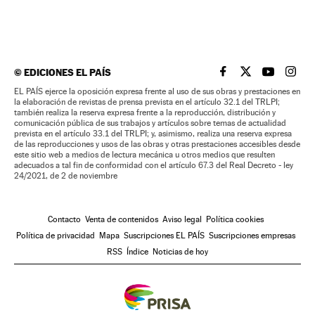
©
EDICIONES EL PAÍS
EL PAÍS BRASIL EN
EL PAÍS BRASI
EL PAÍS B
EL PA
EL PAÍS ejerce la oposición expresa frente al uso de sus obras y prestaciones en
la elaboración de revistas de prensa prevista en el artículo 32.1 del TRLPI;
también realiza la reserva expresa frente a la reproducción, distribución y
comunicación pública de sus trabajos y artículos sobre temas de actualidad
prevista en el artículo 33.1 del TRLPI; y, asimismo, realiza una reserva expresa
de las reproducciones y usos de las obras y otras prestaciones accesibles desde
este sitio web a medios de lectura mecánica u otros medios que resulten
adecuados a tal fin de conformidad con el artículo 67.3 del Real Decreto - ley
24/2021, de 2 de noviembre
Contacto
Venta de contenidos
Aviso legal
Política cookies
Política de privacidad
Mapa
Suscripciones EL PAÍS
Suscripciones empresas
RSS
Índice
Noticias de hoy