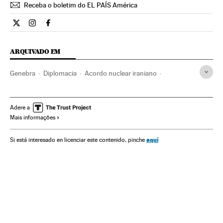
Receba o boletim do EL PAÍS América
Internacional El País Brasil en Twitter
Internacional El País Brasil en Instagram
Internacional El País Brasil en Facebook
ARQUIVADO EM
Genebra
Diplomacia
Acordo nuclear iraniano
Tratado nuclear
Programa nuclear Irã
Irão
Suíça
Segurança nuclear
Tratados desarmamento
Adere a
Mais informações
Armas nucleares
Tratados internacionais
Estados Unidos
Relações internacionais
aquí
Si está interesado en licenciar este contenido, pinche
Energia nuclear
Oriente próximo
Armamento
América do Norte
Europa Ocidental
Defesa
UE
Ásia
América
Europa
Organizações internacionais
Relações exteriores