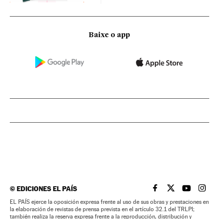
Baixe o app
©
EDICIONES EL PAÍS
EL PAÍS BRASIL EN
EL PAÍS BRASI
EL PAÍS B
EL PA
EL PAÍS ejerce la oposición expresa frente al uso de sus obras y prestaciones en
la elaboración de revistas de prensa prevista en el artículo 32.1 del TRLPI;
también realiza la reserva expresa frente a la reproducción, distribución y