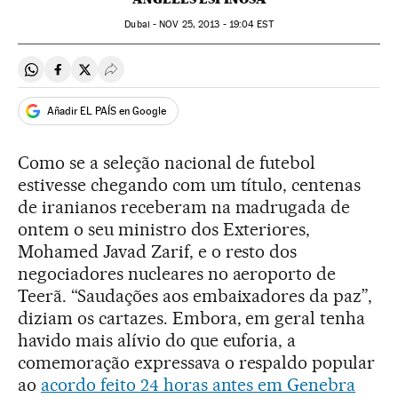
Dubai -
NOV
25, 2013 - 19:04
EST
Compartir en Whatsapp
Compartir en Facebook
Compartir en Twitter
Desplegar Redes Sociales
Añadir EL PAÍS en Google
Como se a seleção nacional de futebol
estivesse chegando com um título, centenas
de iranianos receberam na madrugada de
ontem o seu ministro dos Exteriores,
Mohamed Javad Zarif, e o resto dos
negociadores nucleares no aeroporto de
Teerã. “Saudações aos embaixadores da paz”,
diziam os cartazes. Embora, em geral tenha
havido mais alívio do que euforia, a
comemoração expressava o respaldo popular
ao
acordo feito 24 horas antes em Genebra