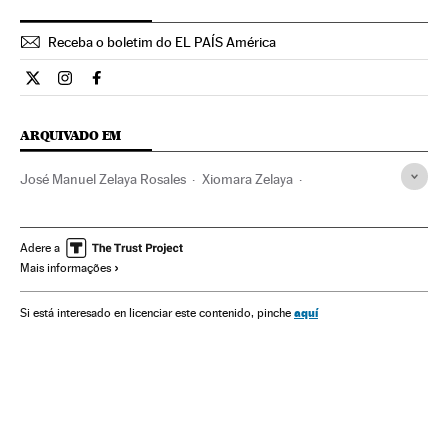
Receba o boletim do EL PAÍS América
Internacional El País Brasil en Twitter
Internacional El País Brasil en Instagram
Internacional El País Brasil en Facebook
ARQUIVADO EM
José Manuel Zelaya Rosales
Xiomara Zelaya
Juan Orlando Hernández
Honduras
Candidaturas políticas
América Central
América Latina
Adere a
Mais informações
Eleições
América
Política
aquí
Si está interesado en licenciar este contenido, pinche