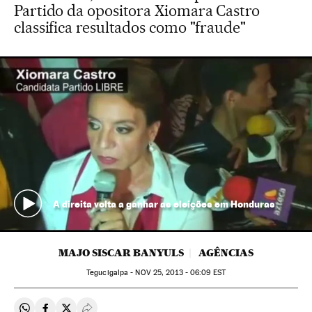
Partido da opositora Xiomara Castro
classifica resultados como "fraude"
A direita volta a ganhar as eleições em Honduras
MAJO SISCAR BANYULS
AGÊNCIAS
Tegucigalpa -
NOV
25, 2013 - 06:09
EST