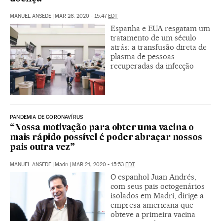
MANUEL ANSEDE
|
MAR 26, 2020 - 15:47
EDT
Espanha e EUA resgatam um
tratamento de um século
atrás: a transfusão direta de
plasma de pessoas
recuperadas da infecção
PANDEMIA DE CORONAVÍRUS
“Nossa motivação para obter uma vacina o
mais rápido possível é poder abraçar nossos
pais outra vez”
MANUEL ANSEDE
|
Madri
|
MAR 21, 2020 - 15:53
EDT
O espanhol Juan Andrés,
com seus pais octogenários
isolados em Madri, dirige a
empresa americana que
obteve a primeira vacina