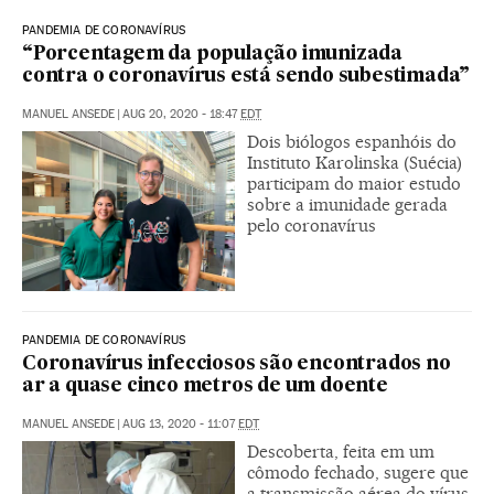
PANDEMIA DE CORONAVÍRUS
“Porcentagem da população imunizada
contra o coronavírus está sendo subestimada”
MANUEL ANSEDE
|
AUG 20, 2020 - 18:47
EDT
Dois biólogos espanhóis do
Instituto Karolinska (Suécia)
participam do maior estudo
sobre a imunidade gerada
pelo coronavírus
PANDEMIA DE CORONAVÍRUS
Coronavírus infecciosos são encontrados no
ar a quase cinco metros de um doente
MANUEL ANSEDE
|
AUG 13, 2020 - 11:07
EDT
Descoberta, feita em um
cômodo fechado, sugere que
a transmissão aérea do vírus