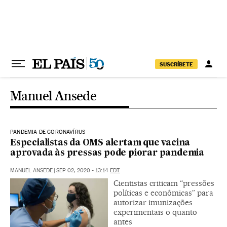
Pular para o conteúdo
SUSCRÍBETE
Manuel Ansede
PANDEMIA DE CORONAVÍRUS
Especialistas da OMS alertam que vacina
aprovada às pressas pode piorar pandemia
MANUEL ANSEDE
|
SEP 02, 2020 - 13:14
EDT
Cientistas criticam “pressões
políticas e econômicas” para
autorizar imunizações
experimentais o quanto
antes