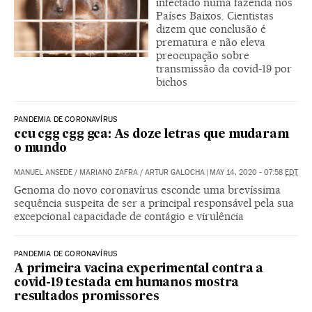
infectado numa fazenda nos
Países Baixos. Cientistas
dizem que conclusão é
prematura e não eleva
preocupação sobre
transmissão da covid-19 por
bichos
PANDEMIA DE CORONAVÍRUS
ccu cgg cgg gca: As doze letras que mudaram
o mundo
MANUEL ANSEDE
/
MARIANO ZAFRA
/
ARTUR GALOCHA
|
MAY 14, 2020 - 07:58
EDT
Genoma do novo coronavírus esconde uma brevíssima
sequência suspeita de ser a principal responsável pela sua
excepcional capacidade de contágio e virulência
PANDEMIA DE CORONAVÍRUS
A primeira vacina experimental contra a
covid-19 testada em humanos mostra
resultados promissores