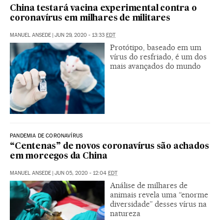
China testará vacina experimental contra o
coronavírus em milhares de militares
MANUEL ANSEDE
|
JUN 29, 2020 - 13:33
EDT
Protótipo, baseado em um
vírus do resfriado, é um dos
mais avançados do mundo
PANDEMIA DE CORONAVÍRUS
“Centenas” de novos coronavírus são achados
em morcegos da China
MANUEL ANSEDE
|
JUN 05, 2020 - 12:04
EDT
Análise de milhares de
animais revela uma “enorme
diversidade” desses vírus na
natureza