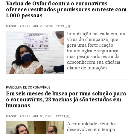
Vacina de Oxford contra o coronavírus
oferece resultados promissores em teste com
1.000 pessoas
MANUEL ANSEDE
|
JUL 20, 2020 - 11:39
EDT
Imunização baseada em um
vírus do chimpanzé, que
gera uma forte reação
imunológica e segurança,
mas pesquisadores ainda
desconhecem sua eficácia
diante de mutações
PANDEMIA DE CORONAVÍRUS
Em seis meses de busca por uma solução para
o coronavírus, 23 vacinas já são testadas em
humanos
MANUEL ANSEDE
|
JUL 16, 2020 - 13:15
EDT
A comunidade científica
desenvolveu em tempo