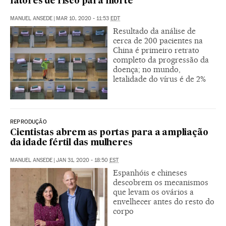
fatores de risco para morte
MANUEL ANSEDE
|
MAR 10, 2020 - 11:53
EDT
Resultado da análise de
cerca de 200 pacientes na
China é primeiro retrato
completo da progressão da
doença; no mundo,
letalidade do vírus é de 2%
REPRODUÇÃO
Cientistas abrem as portas para a ampliação
da idade fértil das mulheres
MANUEL ANSEDE
|
JAN 31, 2020 - 18:50
EST
Espanhóis e chineses
descobrem os mecanismos
que levam os ovários a
envelhecer antes do resto do
corpo