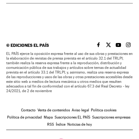
©
EDICIONES EL PAÍS
EL PAÍS BRASIL EN
EL PAÍS BRASI
EL PAÍS B
EL PA
EL PAÍS ejerce la oposición expresa frente al uso de sus obras y prestaciones en
la elaboración de revistas de prensa prevista en el artículo 32.1 del TRLPI;
también realiza la reserva expresa frente a la reproducción, distribución y
comunicación pública de sus trabajos y artículos sobre temas de actualidad
prevista en el artículo 33.1 del TRLPI; y, asimismo, realiza una reserva expresa
de las reproducciones y usos de las obras y otras prestaciones accesibles desde
este sitio web a medios de lectura mecánica u otros medios que resulten
adecuados a tal fin de conformidad con el artículo 67.3 del Real Decreto - ley
24/2021, de 2 de noviembre
Contacto
Venta de contenidos
Aviso legal
Política cookies
Política de privacidad
Mapa
Suscripciones EL PAÍS
Suscripciones empresas
RSS
Índice
Noticias de hoy