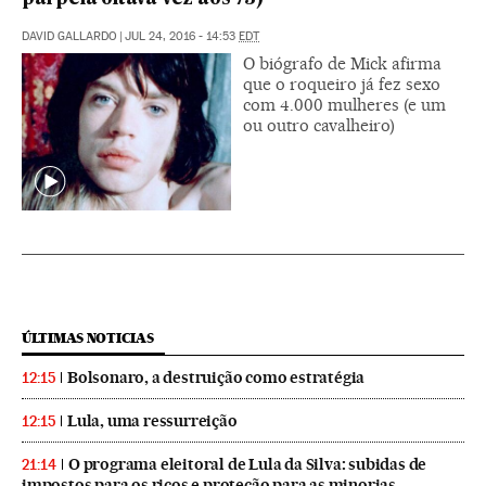
DAVID GALLARDO
|
JUL 24, 2016 - 14:53
EDT
O biógrafo de Mick afirma
que o roqueiro já fez sexo
com 4.000 mulheres (e um
ou outro cavalheiro)
ÚLTIMAS NOTICIAS
Bolsonaro, a destruição como estratégia
12:15
Lula, uma ressurreição
12:15
O programa eleitoral de Lula da Silva: subidas de
21:14
impostos para os ricos e proteção para as minorias