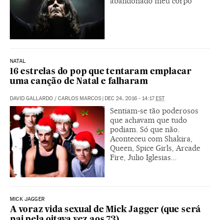
abandonado meu corpo”
NATAL
16 estrelas do pop que tentaram emplacar
uma canção de Natal e falharam
DAVID GALLARDO
/
CARLOS MARCOS
|
DEC 24, 2016 - 14:17
EST
Sentiam-se tão poderosos
que achavam que tudo
podiam. Só que não.
Aconteceu com Shakira,
Queen, Spice Girls, Arcade
Fire, Julio Iglesias...
MICK JAGGER
A voraz vida sexual de Mick Jagger (que será
pai pela oitava vez aos 73)