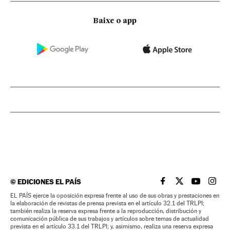
Baixe o app
©
EDICIONES EL PAÍS
EL PAÍS BRASIL EN
EL PAÍS BRASI
EL PAÍS B
EL PA
EL PAÍS ejerce la oposición expresa frente al uso de sus obras y prestaciones en
la elaboración de revistas de prensa prevista en el artículo 32.1 del TRLPI;
también realiza la reserva expresa frente a la reproducción, distribución y
comunicación pública de sus trabajos y artículos sobre temas de actualidad
prevista en el artículo 33.1 del TRLPI; y, asimismo, realiza una reserva expresa