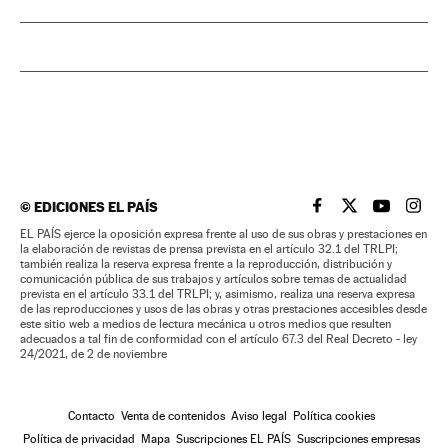
©
EDICIONES EL PAÍS
EL PAÍS BRASIL EN
EL PAÍS BRASI
EL PAÍS B
EL PA
EL PAÍS ejerce la oposición expresa frente al uso de sus obras y prestaciones en
la elaboración de revistas de prensa prevista en el artículo 32.1 del TRLPI;
también realiza la reserva expresa frente a la reproducción, distribución y
comunicación pública de sus trabajos y artículos sobre temas de actualidad
prevista en el artículo 33.1 del TRLPI; y, asimismo, realiza una reserva expresa
de las reproducciones y usos de las obras y otras prestaciones accesibles desde
este sitio web a medios de lectura mecánica u otros medios que resulten
adecuados a tal fin de conformidad con el artículo 67.3 del Real Decreto - ley
24/2021, de 2 de noviembre
Contacto
Venta de contenidos
Aviso legal
Política cookies
Política de privacidad
Mapa
Suscripciones EL PAÍS
Suscripciones empresas