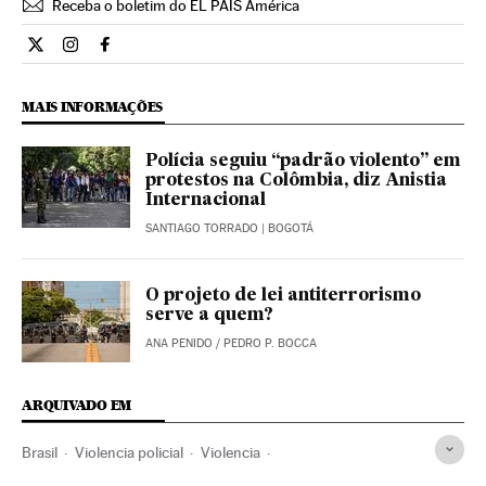
Receba o boletim do EL PAÍS América
Opiniao El País Brasil en Twitter
Opiniao El País Brasil en Instagram
Opiniao El País Brasil en Facebook
MAIS INFORMAÇÕES
Polícia seguiu “padrão violento” em
protestos na Colômbia, diz Anistia
Internacional
SANTIAGO TORRADO
| BOGOTÁ
O projeto de lei antiterrorismo
serve a quem?
ANA PENIDO
/
PEDRO P. BOCCA
ARQUIVADO EM
Brasil
Violencia policial
Violencia