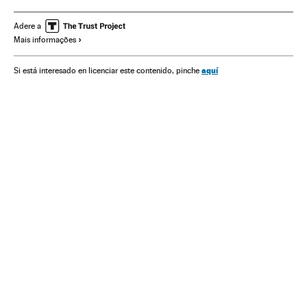
Ministerio Seguridad Pública Brasil
Policía
Policía militar
Racismo
Opinión
Adere a
Mais informações
aquí
Si está interesado en licenciar este contenido, pinche