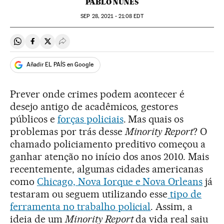
PABLO NUNES
SEP
28, 2021 - 21:08
EDT
Compartir en Whatsapp
Compartir en Facebook
Compartir en Twitter
Desplegar Redes Sociales
Añadir EL PAÍS en Google
Prever onde crimes podem acontecer é
desejo antigo de acadêmicos, gestores
públicos e
forças policiais
. Mas quais os
problemas por trás desse
Minority Report
? O
chamado policiamento preditivo começou a
ganhar atenção no início dos anos 2010. Mais
recentemente, algumas cidades americanas
como
Chicago, Nova Iorque e Nova Orleans
já
testaram ou seguem utilizando esse
tipo de
ferramenta no trabalho policial
. Assim, a
ideia de um
Minority Report
da vida real saiu