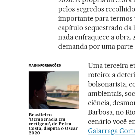
pelos segredos recolhid
importante para termos
capítulo sequestrado da h
nada enfraquece a obra. 
demanda por uma parte II
Uma terceira e
MAIS INFORMAÇÕES
roteiro: a dete
bolsonarista, 
ambientais, soci
ciência, desmo
Barbosa, no Ri
Brasileiro
cenário você e
‘Democracia em
vertigem’, de Petra
Costa, disputa o Oscar
Galarraga Gort
2020