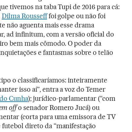
ue tivemos na taba Tupi de 2016 para cá:
e
Dilma Rousseff
foi golpe ou não foi
nte não aguenta mais esse drama
r, ad infinitum, com a versão oficial do
iro bem mais cômodo. O poder da
nquietações e fantasmas sobre o telão
ipo o classificaríamos: inteiramente
nter isso aí”, entra a voz do Temer
do Cunha
); jurídico-parlamentar (“com
em off
o senador Romero Jucá) ou
amentar (corta para uma emissora de TV
futebol direto da “manifestação