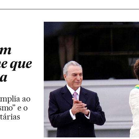
em
me que
na
amplia ao
smo” e o
tárias