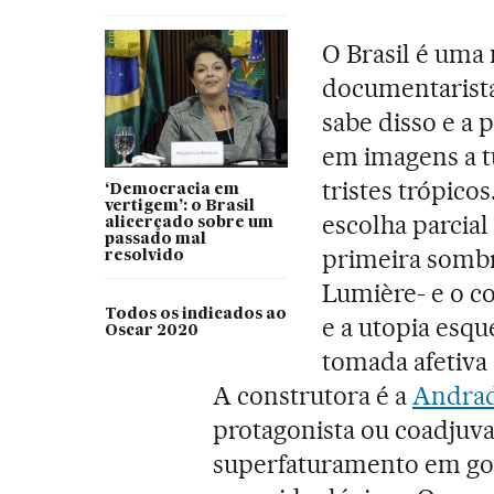
O Brasil é uma
documentaristas
sabe disso e a 
em imagens a t
tristes trópico
‘Democracia em
vertigem’: o Brasil
escolha parcial
alicerçado sobre um
passado mal
primeira sombr
resolvido
Lumière- e o co
Todos os indicados ao
e a utopia esqu
Oscar 2020
tomada afetiva 
A construtora é a
Andrad
protagonista ou coadjuv
superfaturamento em gove