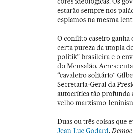
cores ideológicas. Os g
estarão sempre nos palác
espiamos na mesma lente
O conflito caseiro ganha
certa pureza da utopia d
politik” brasileira e o 
do Mensalão. Acrescenta-
“cavaleiro solitário” Gil
Secretaria-Geral da Pres
autocrítica tão profunda
velho marxismo-leninism
Duas ou três coisas que e
Jean-Luc Godard
.
Democr