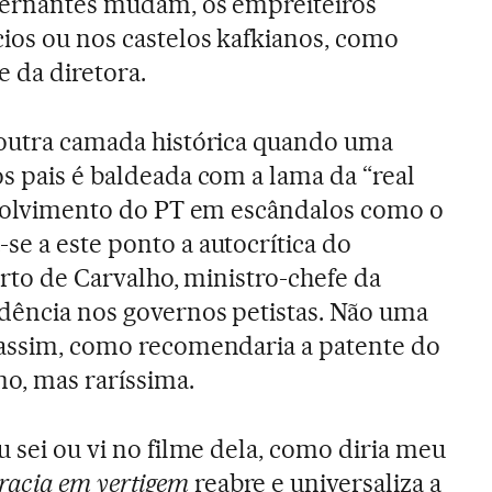
overnantes mudam, os empreiteiros
ios ou nos castelos kafkianos, como
 da diretora.
 outra camada histórica quando uma
os pais é baldeada com a lama da “real
envolvimento do PT em escândalos como o
se a este ponto a autocrítica do
berto de Carvalho, ministro-chefe da
idência nos governos petistas. Não uma
 assim, como recomendaria a patente do
o, mas raríssima.
u sei ou vi no filme dela, como diria meu
acia em vertigem
reabre e universaliza a