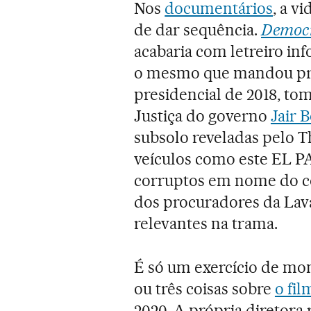
Nos
documentários
, a v
de dar sequência.
Democr
acabaria com letreiro i
o mesmo que mandou p
presidencial de 2018, to
Justiça do governo
Jair 
subsolo reveladas pelo T
veículos como este EL P
corruptos em nome do co
dos procuradores da Lav
relevantes na trama.
É só um exercício de mon
ou três coisas sobre
o fil
2020. A própria diretora 