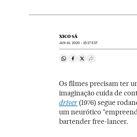
XICO SÁ
JAN
14, 2020 - 15:27
EST
Compartir en Whatsapp
Compartir en Facebook
Compartir en Twitter
Desplegar Redes Soci
Os filmes precisam ter um 
imaginação cuida de cont
driver
(1976) segue rodan
um neurótico “empreend
bartender free-lancer.