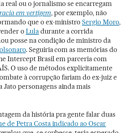
ida real ou o jornalismo se encarregam
acia em vertigem
, por exemplo, não
nformando que o ex-ministro
Sergio Moro
,
render o
Lula
durante a corrida
mou posse na condição de ministro da
Bolsonaro
. Seguiria com as memórias do
he Intercept Brasil em parceria com
AÍS. O uso de métodos explicitamente
mbate à corrupção fariam do ex-juiz e
a Jato personagens ainda mais
tagem da história pra gente falar duas
me de Petra Costa indicado ao Oscar
revelou que, se soubesse, teria esperado