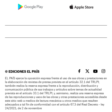
©
EDICIONES EL PAÍS
EL PAÍS BRASIL EN
EL PAÍS BRASI
EL PAÍS B
EL PA
EL PAÍS ejerce la oposición expresa frente al uso de sus obras y prestaciones en
la elaboración de revistas de prensa prevista en el artículo 32.1 del TRLPI;
también realiza la reserva expresa frente a la reproducción, distribución y
comunicación pública de sus trabajos y artículos sobre temas de actualidad
prevista en el artículo 33.1 del TRLPI; y, asimismo, realiza una reserva expresa
de las reproducciones y usos de las obras y otras prestaciones accesibles desde
este sitio web a medios de lectura mecánica u otros medios que resulten
adecuados a tal fin de conformidad con el artículo 67.3 del Real Decreto - ley
24/2021, de 2 de noviembre