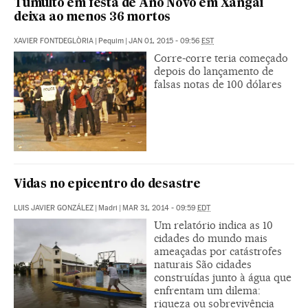
Tumulto em festa de Ano Novo em Xangai
deixa ao menos 36 mortos
XAVIER FONTDEGLÒRIA
|
Pequim
|
JAN 01, 2015 - 09:56
EST
Corre-corre teria começado
depois do lançamento de
falsas notas de 100 dólares
Vidas no epicentro do desastre
LUIS JAVIER GONZÁLEZ
|
Madri
|
MAR 31, 2014 - 09:59
EDT
Um relatório indica as 10
cidades do mundo mais
ameaçadas por catástrofes
naturais São cidades
construídas junto à água que
enfrentam um dilema:
riqueza ou sobrevivência