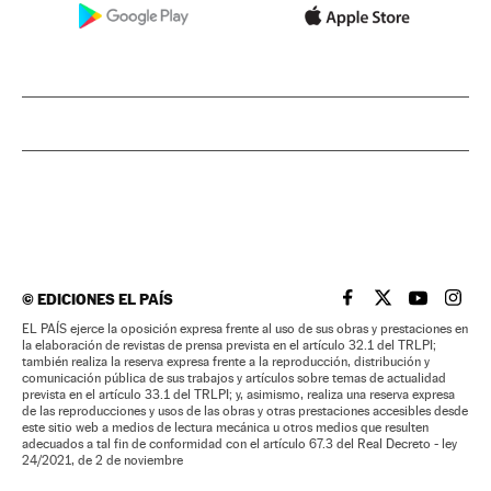
©
EDICIONES EL PAÍS
EL PAÍS BRASIL EN
EL PAÍS BRASI
EL PAÍS B
EL PA
EL PAÍS ejerce la oposición expresa frente al uso de sus obras y prestaciones en
la elaboración de revistas de prensa prevista en el artículo 32.1 del TRLPI;
también realiza la reserva expresa frente a la reproducción, distribución y
comunicación pública de sus trabajos y artículos sobre temas de actualidad
prevista en el artículo 33.1 del TRLPI; y, asimismo, realiza una reserva expresa
de las reproducciones y usos de las obras y otras prestaciones accesibles desde
este sitio web a medios de lectura mecánica u otros medios que resulten
adecuados a tal fin de conformidad con el artículo 67.3 del Real Decreto - ley
24/2021, de 2 de noviembre