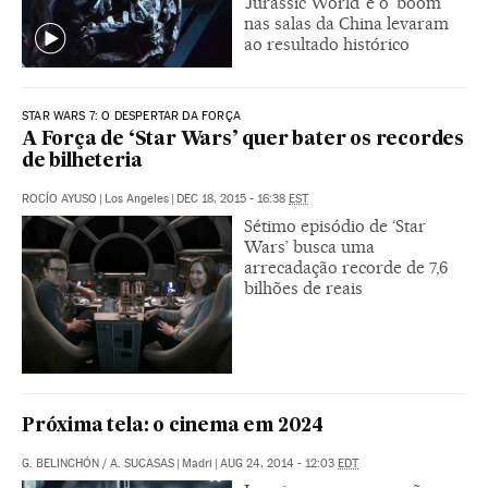
‘Jurassic World’ e o ‘boom’
nas salas da China levaram
ao resultado histórico
STAR WARS 7: O DESPERTAR DA FORÇA
A Força de ‘Star Wars’ quer bater os recordes
de bilheteria
ROCÍO AYUSO
|
Los Angeles
|
DEC 18, 2015 - 16:38
EST
Sétimo episódio de ‘Star
Wars’ busca uma
arrecadação recorde de 7,6
bilhões de reais
Próxima tela: o cinema em 2024
G. BELINCHÓN
/
A. SUCASAS
|
Madri
|
AUG 24, 2014 - 12:03
EDT