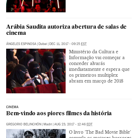
Arábia Saudita autoriza abertura de salas de
cinema
ÁNGELES ESPINOSA
|
Dubai
|
DEC 11, 2017 - 09:25
EST
Ministério da Cultura e
Informação vai começar a
conceder alvarás
imediatamente e espera que
os primeiros multiplex
abram em março de 2018
CINEMA
Bem-vindo aos piores filmes da história
GREGORIO BELINCHÓN
|
Madri
|
AUG 23, 2017 - 12:46
EDT
O livro ‘The Bad Movie Bible’
compila os maiores horrores