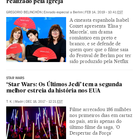
realizado pela Igreja
GREGORIO BELINCHÓN
|
Enviado especial a Berlim
|
FEB 14, 2019 - 10:41
EST
A cineasta espanhola Isabel
Coixet apresenta ‘Elisa y
Marcela’, um drama
romântico em preto e
branco, e se defende de
quem quer que o filme saia
do Festival de Berlim por ter
sido produzido pela Netflix
STAR WARS
‘Star Wars: Os Últimos Jedi’ tem a segunda
melhor estreia da história nos EUA
T. K.
|
Madri
|
DEC 18, 2017 - 12:21
EST
Filme arrecadou 186 milhões
nos primeiros dias em cartaz
no país, atrás apenas do
último filme da saga, ‘O
Despertar da Força’