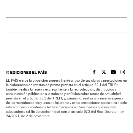
©
EDICIONES EL PAÍS
EL PAÍS BRASIL EN
EL PAÍS BRASI
EL PAÍS B
EL PA
EL PAÍS ejerce la oposición expresa frente al uso de sus obras y prestaciones en
la elaboración de revistas de prensa prevista en el artículo 32.1 del TRLPI;
también realiza la reserva expresa frente a la reproducción, distribución y
comunicación pública de sus trabajos y artículos sobre temas de actualidad
prevista en el artículo 33.1 del TRLPI; y, asimismo, realiza una reserva expresa
de las reproducciones y usos de las obras y otras prestaciones accesibles desde
este sitio web a medios de lectura mecánica u otros medios que resulten
adecuados a tal fin de conformidad con el artículo 67.3 del Real Decreto - ley
24/2021, de 2 de noviembre