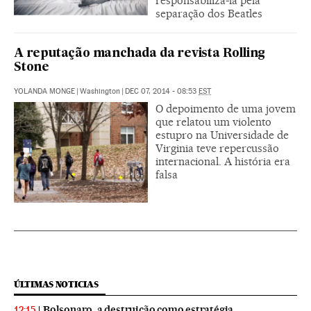
responsabilizá-la pela
separação dos Beatles
A reputação manchada da revista Rolling
Stone
YOLANDA MONGE
|
Washington
|
DEC 07, 2014 - 08:53
EST
O depoimento de uma jovem
que relatou um violento
estupro na Universidade de
Virginia teve repercussão
internacional. A história era
falsa
ÚLTIMAS NOTICIAS
Bolsonaro, a destruição como estratégia
12:15