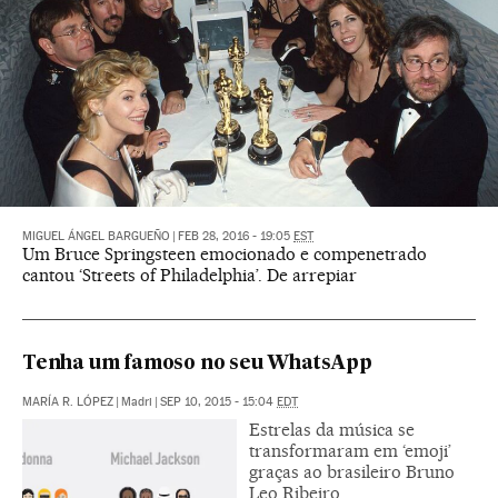
MIGUEL ÁNGEL BARGUEÑO
|
FEB 28, 2016 - 19:05
EST
Um Bruce Springsteen emocionado e compenetrado
cantou ‘Streets of Philadelphia’. De arrepiar
Tenha um famoso no seu WhatsApp
MARÍA R. LÓPEZ
|
Madri
|
SEP 10, 2015 - 15:04
EDT
Estrelas da música se
transformaram em ‘emoji’
graças ao brasileiro Bruno
Leo Ribeiro