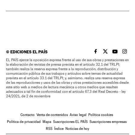
©
EDICIONES EL PAÍS
EL PAÍS BRASIL EN
EL PAÍS BRASI
EL PAÍS B
EL PA
EL PAÍS ejerce la oposición expresa frente al uso de sus obras y prestaciones en
la elaboración de revistas de prensa prevista en el artículo 32.1 del TRLPI;
también realiza la reserva expresa frente a la reproducción, distribución y
comunicación pública de sus trabajos y artículos sobre temas de actualidad
prevista en el artículo 33.1 del TRLPI; y, asimismo, realiza una reserva expresa
de las reproducciones y usos de las obras y otras prestaciones accesibles desde
este sitio web a medios de lectura mecánica u otros medios que resulten
adecuados a tal fin de conformidad con el artículo 67.3 del Real Decreto - ley
24/2021, de 2 de noviembre
Contacto
Venta de contenidos
Aviso legal
Política cookies
Política de privacidad
Mapa
Suscripciones EL PAÍS
Suscripciones empresas
RSS
Índice
Noticias de hoy