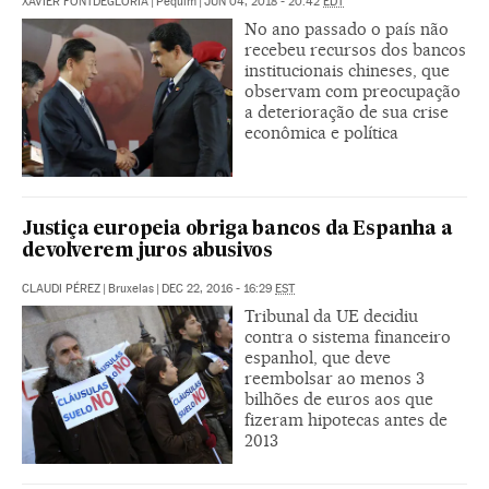
XAVIER FONTDEGLÒRIA
|
Pequim
|
JUN 04, 2018 - 20:42
EDT
No ano passado o país não
recebeu recursos dos bancos
institucionais chineses, que
observam com preocupação
a deterioração de sua crise
econômica e política
Justiça europeia obriga bancos da Espanha a
devolverem juros abusivos
CLAUDI PÉREZ
|
Bruxelas
|
DEC 22, 2016 - 16:29
EST
Tribunal da UE decidiu
contra o sistema financeiro
espanhol, que deve
reembolsar ao menos 3
bilhões de euros aos que
fizeram hipotecas antes de
2013