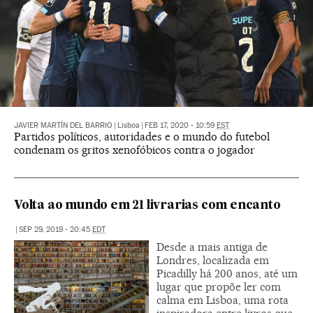
JAVIER MARTÍN DEL BARRIO
|
Lisboa
|
FEB 17, 2020 - 10:59
EST
Partidos políticos, autoridades e o mundo do futebol
condenam os gritos xenofóbicos contra o jogador
Volta ao mundo em 21 livrarias com encanto
|
SEP 29, 2019 - 20:45
EDT
Desde a mais antiga de
Londres, localizada em
Picadilly há 200 anos, até um
lugar que propõe ler com
calma em Lisboa, uma rota