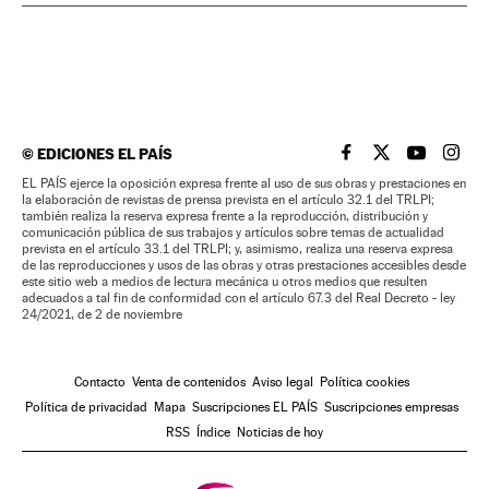
©
EDICIONES EL PAÍS
EL PAÍS BRASIL EN
EL PAÍS BRASI
EL PAÍS B
EL PA
EL PAÍS ejerce la oposición expresa frente al uso de sus obras y prestaciones en
la elaboración de revistas de prensa prevista en el artículo 32.1 del TRLPI;
también realiza la reserva expresa frente a la reproducción, distribución y
comunicación pública de sus trabajos y artículos sobre temas de actualidad
prevista en el artículo 33.1 del TRLPI; y, asimismo, realiza una reserva expresa
de las reproducciones y usos de las obras y otras prestaciones accesibles desde
este sitio web a medios de lectura mecánica u otros medios que resulten
adecuados a tal fin de conformidad con el artículo 67.3 del Real Decreto - ley
24/2021, de 2 de noviembre
Contacto
Venta de contenidos
Aviso legal
Política cookies
Política de privacidad
Mapa
Suscripciones EL PAÍS
Suscripciones empresas
RSS
Índice
Noticias de hoy