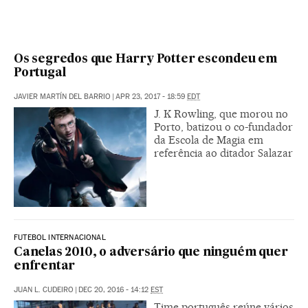
Os segredos que Harry Potter escondeu em
Portugal
JAVIER MARTÍN DEL BARRIO
|
APR 23, 2017 - 18:59
EDT
J. K Rowling, que morou no
Porto, batizou o co-fundador
da Escola de Magia em
referência ao ditador Salazar
FUTEBOL INTERNACIONAL
Canelas 2010, o adversário que ninguém quer
enfrentar
JUAN L. CUDEIRO
|
DEC 20, 2016 - 14:12
EST
Time português reúne vários