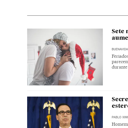
Sete 
aumen
BUENAVIDA
Feriados
parecem
durante
Secre
ester
PABLO XIM
Homem d