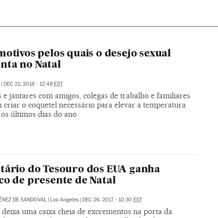
motivos pelos quais o desejo sexual
ta no Natal
|
DEC 21, 2018 - 12:49
EST
 e jantares com amigos, colegas de trabalho e familiares
 criar o coquetel necessário para elevar a temperatura
 os últimos dias do ano
tário do Tesouro dos EUA ganha
co de presente de Natal
ÉNEZ DE SANDOVAL
|
Los Angeles
|
DEC 26, 2017 - 10:30
EST
eixa uma caixa cheia de excrementos na porta da