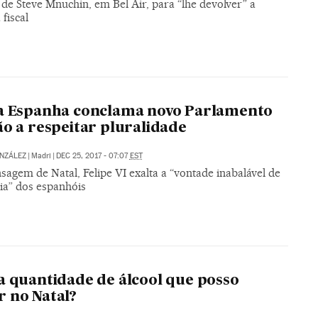
de Steve Mnuchin, em Bel Air, para “lhe devolver” a
fiscal
a Espanha conclama novo Parlamento
ão a respeitar pluralidade
NZÁLEZ
|
Madri
|
DEC 25, 2017 - 07:07
EST
agem de Natal, Felipe VI exalta a “vontade inabalável de
ia” dos espanhóis
a quantidade de álcool que posso
 no Natal?