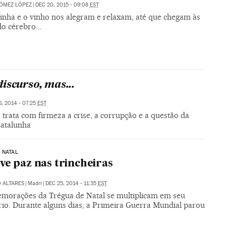
ÓMEZ LÓPEZ
|
DEC 20, 2015 - 09:08
EST
jinha e o vinho nos alegram e relaxam, até que chegam às
do cérebro...
scurso, mas...
, 2014 - 07:25
EST
trata com firmeza a crise, a corrupção e a questão da
atalunha
 NATAL
ve paz nas trincheiras
 ALTARES
|
Madri
|
DEC 25, 2014 - 11:35
EST
morações da Trégua de Natal se multiplicam em seu
rio. Durante alguns dias, a Primeira Guerra Mundial parou