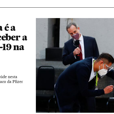
 é a
ceber a
-19 na
aúde nesta
aco da Pfizer