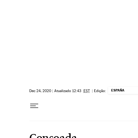
Pular para o conteúdo
ESPAÑA
Dec 24, 2020
|
Atualizado 12:43
EST
|
Edição:
Consoada