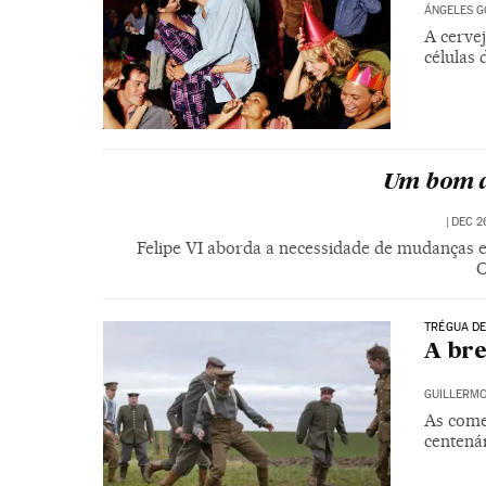
ÁNGELES G
A cerve
células 
Um bom di
|
DEC 26
Felipe VI aborda a necessidade de mudanças e 
C
TRÉGUA DE
A bre
GUILLERMO
As come
centená