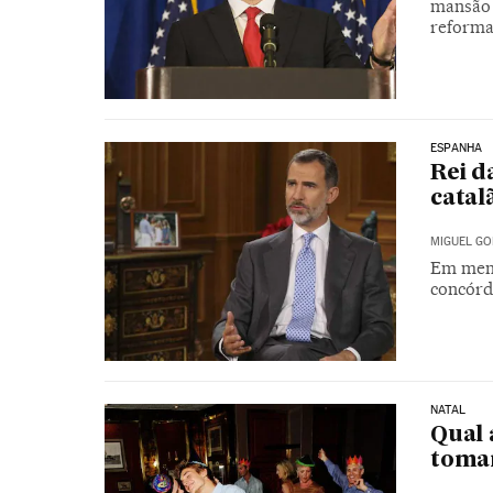
mansão 
reforma 
ESPANHA
Rei d
catal
MIGUEL GO
Em mens
concórd
NATAL
Qual 
tomar