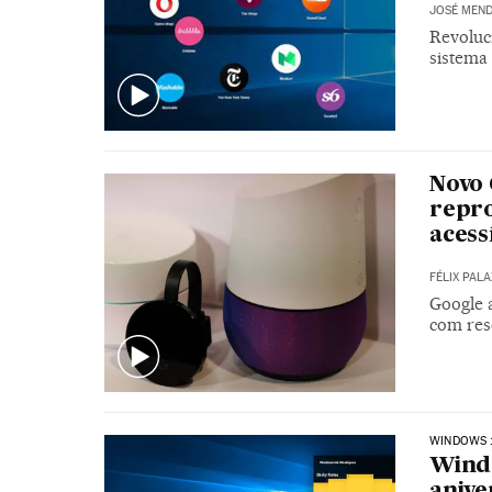
JOSÉ MEND
Revoluc
sistema
Novo
repr
acess
FÉLIX PAL
Google 
com res
WINDOWS 
Windo
anive