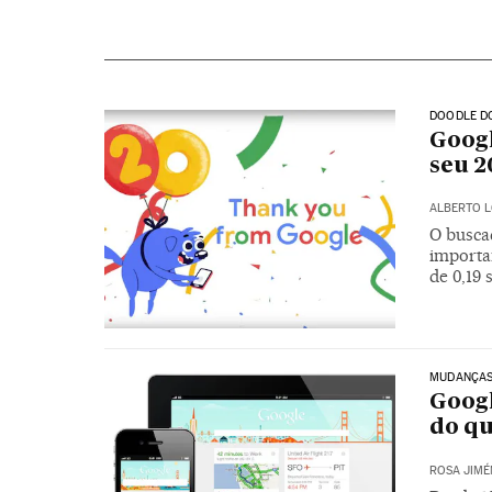
DOODLE D
Googl
seu 2
ALBERTO 
O busca
importa
de 0,19
MUDANÇAS
Googl
do q
ROSA JIMÉ