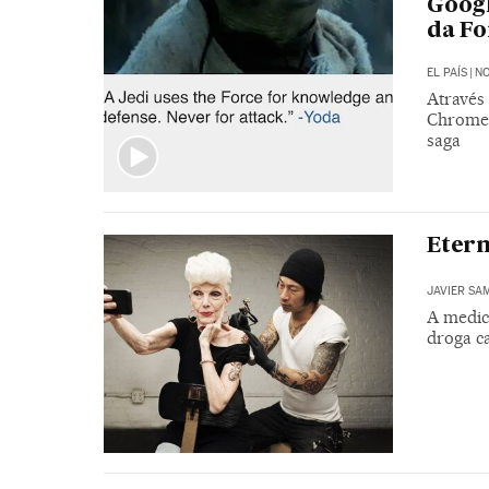
Googl
da Fo
EL PAÍS
|
NO
Através 
Chrome,
saga
Etern
JAVIER SA
A medic
droga c