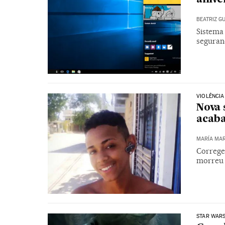
BEATRIZ G
Sistema
seguran
VIOLÊNCIA
Nova 
acaba
MARÍA MAR
Correged
morreu 
STAR WAR