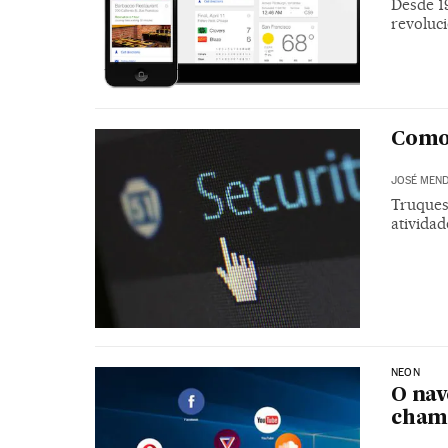
Desde 1
revoluc
Como 
JOSÉ MEND
Truques
atividad
NEON
O nav
cham