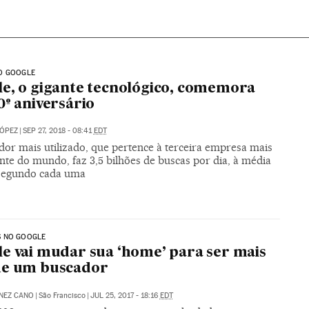
O GOOGLE
e, o gigante tecnológico, comemora
0º aniversário
LÓPEZ
|
SEP 27, 2018 - 08:41
EDT
dor mais utilizado, que pertence à terceira empresa mais
nte do mundo, faz 3,5 bilhões de buscas por dia, à média
 segundo cada uma
 NO GOOGLE
e vai mudar sua ‘home’ para ser mais
ue um buscador
NEZ CANO
|
São Francisco
|
JUL 25, 2017 - 18:16
EDT