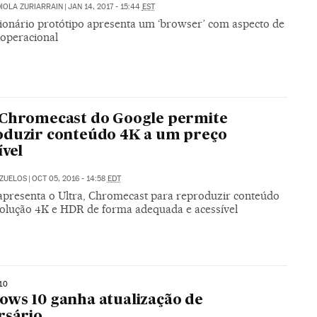
IOLA ZURIARRAIN
|
JAN 14, 2017 - 15:44
EST
ionário protótipo apresenta um ‘browser’ com aspecto de
 operacional
 Chromecast do Google permite
oduzir conteúdo 4K a um preço
ível
AZUELOS
|
OCT 05, 2016 - 14:58
EDT
apresenta o Ultra, Chromecast para reproduzir conteúdo
olução 4K e HDR de forma adequada e acessível
10
ws 10 ganha atualização de
rsário