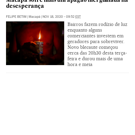
Macapá sofre mais um apagão mergulhada na
desesperança
FELIPE BETIM
|
Macapá
|
NOV 18, 2020 - 09:52
EST
Bairros fazem rodízio de luz
enquanto alguns
comerciantes investem em
geradores para sobreviver.
Novo blecaute começou
cerca das 20h30 desta terça-
feira e durou mais de uma
hora e meia