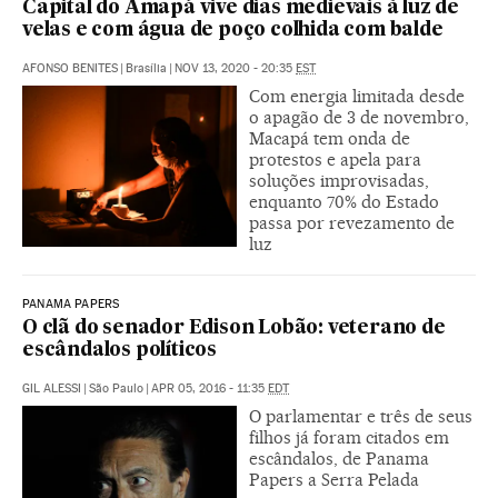
Capital do Amapá vive dias medievais à luz de
velas e com água de poço colhida com balde
AFONSO BENITES
|
Brasília
|
NOV 13, 2020 - 20:35
EST
Com energia limitada desde
o apagão de 3 de novembro,
Macapá tem onda de
protestos e apela para
soluções improvisadas,
enquanto 70% do Estado
passa por revezamento de
luz
PANAMA PAPERS
O clã do senador Edison Lobão: veterano de
escândalos políticos
GIL ALESSI
|
São Paulo
|
APR 05, 2016 - 11:35
EDT
O parlamentar e três de seus
filhos já foram citados em
escândalos, de Panama
Papers a Serra Pelada