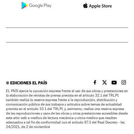
©
EDICIONES EL PAÍS
EL PAÍS BRASIL EN
EL PAÍS BRASI
EL PAÍS B
EL PA
EL PAÍS ejerce la oposición expresa frente al uso de sus obras y prestaciones en
la elaboración de revistas de prensa prevista en el artículo 32.1 del TRLPI;
también realiza la reserva expresa frente a la reproducción, distribución y
comunicación pública de sus trabajos y artículos sobre temas de actualidad
prevista en el artículo 33.1 del TRLPI; y, asimismo, realiza una reserva expresa
de las reproducciones y usos de las obras y otras prestaciones accesibles desde
este sitio web a medios de lectura mecánica u otros medios que resulten
adecuados a tal fin de conformidad con el artículo 67.3 del Real Decreto - ley
24/2021, de 2 de noviembre