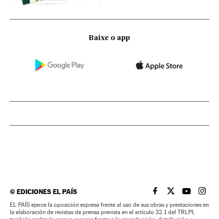
Baixe o app
©
EDICIONES EL PAÍS
EL PAÍS BRASIL EN
EL PAÍS BRASI
EL PAÍS B
EL PA
EL PAÍS ejerce la oposición expresa frente al uso de sus obras y prestaciones en
la elaboración de revistas de prensa prevista en el artículo 32.1 del TRLPI;