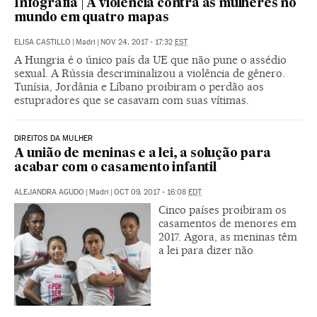
Infografia | A violência contra as mulheres no
mundo em quatro mapas
ELISA CASTILLO
|
Madri
|
NOV 24, 2017 - 17:32
EST
A Hungria é o único país da UE que não pune o assédio
sexual. A Rússia descriminalizou a violência de gênero.
Tunísia, Jordânia e Líbano proibiram o perdão aos
estupradores que se casavam com suas vítimas.
DIREITOS DA MULHER
A união de meninas e a lei, a solução para
acabar com o casamento infantil
ALEJANDRA AGUDO
|
Madri
|
OCT 09, 2017 - 16:08
EDT
Cinco países proibiram os
casamentos de menores em
2017. Agora, as meninas têm
a lei para dizer não