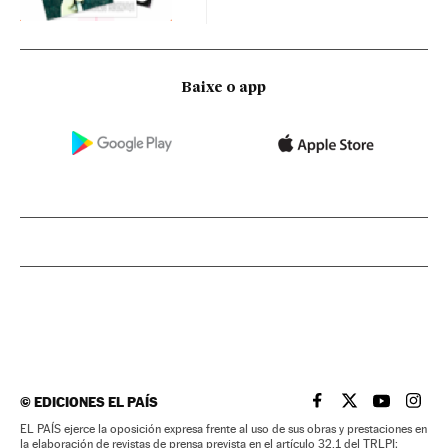
Baixe o app
©
EDICIONES EL PAÍS
EL PAÍS BRASIL EN
EL PAÍS BRASI
EL PAÍS B
EL PA
EL PAÍS ejerce la oposición expresa frente al uso de sus obras y prestaciones en
la elaboración de revistas de prensa prevista en el artículo 32.1 del TRLPI;