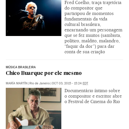
Fred Coelho, traça trajetória
do compositor que
participou de momentos
fundamentais da vida
cultural brasileira,
encarnando um personagem
que se fez muitos (sambista,
político, maldito, malandro,
“faquir da dor”) para dar
conta de sua criação
MÚSICA BRASILEIRA
Chico Buarque por ele mesmo
MARÍA MARTÍN
|
Rio de Janeiro
|
OCT 03, 2015 - 15:24
EDT
Documentário íntimo sobre
o compositor e escritor abre
o Festival de Cinema do Rio