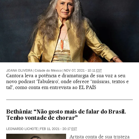
JOANA OLIVEIRA
|
Cidade do México
|
NOV 07, 2021 - 10:11
EST
Cantora leva a potência e dramaturgia de sua voz a seu
novo podcast ‘Tabuleiro’, onde oferece “músicas, textos e
tal”, como conta em entrevista ao EL PAÍS
Bethânia: “Não gosto mais de falar do Brasil.
Tenho vontade de chorar”
LEONARDO LICHOTE
|
FEB 11, 2021 - 20:17
EST
Artista conta de sua tristeza