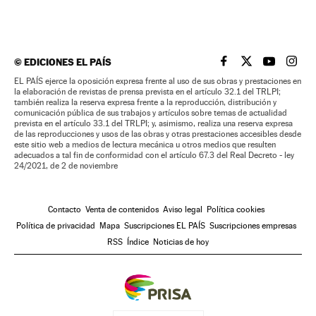
©
EDICIONES EL PAÍS
EL PAÍS BRASIL EN
EL PAÍS BRASI
EL PAÍS B
EL PA
EL PAÍS ejerce la oposición expresa frente al uso de sus obras y prestaciones en
la elaboración de revistas de prensa prevista en el artículo 32.1 del TRLPI;
también realiza la reserva expresa frente a la reproducción, distribución y
comunicación pública de sus trabajos y artículos sobre temas de actualidad
prevista en el artículo 33.1 del TRLPI; y, asimismo, realiza una reserva expresa
de las reproducciones y usos de las obras y otras prestaciones accesibles desde
este sitio web a medios de lectura mecánica u otros medios que resulten
adecuados a tal fin de conformidad con el artículo 67.3 del Real Decreto - ley
24/2021, de 2 de noviembre
Contacto
Venta de contenidos
Aviso legal
Política cookies
Política de privacidad
Mapa
Suscripciones EL PAÍS
Suscripciones empresas
RSS
Índice
Noticias de hoy