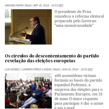
AMANDA MARS
|
Madri
|
SEP 15, 2014 - 12:01
EDT
O presidente do Prisa
considera a reforma eleitoral
preparada pelo Governo
"uma monstruosidade"
Os círculos do descontentamento do partido
revelação das eleições europeias
LUIS GÓMEZ
/
CARMEN PÉREZ-LANZAC
|
Madri
|
JUN 02, 2014 - 13:03
EDT
400 assembleias virtuais
formam as bases do partido
espanhol Podemos, a
surpresa das eleições para o
Parlamento Europeu, em 25
de maio O único requisito
para participar é dar o nome
e um e-mail