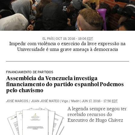
EL PAÍS
|
OCT 19, 2016 - 19:06
EDT
Impedir com violência o exercício da livre expressão na
Universidade é uma grave ameaça à democracia
FINANCIAMENTO DE PARTIDOS
Assembleia da Venezuela investiga
financiamento do partido espanhol Podemos
pelo chavismo
JOSÉ MARCOS
/
JUAN JOSÉ MATEO
|
Vigo / Madri
|
JUN 17, 2016 - 17:56
EDT
A legenda sempre negou ter
recebido recursos do
Executivo de Hugo Chávez