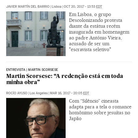
JAVIER MARTÍN DEL BARRIO
|
Lisboa
|
OCT 20, 2017 - 13:53
EDT
Em Lisboa, o grupo
Descolonizando protesta
diante da estátua recém
inaugurada em homenagem
ao padre António Vieira,
acusado de ser um
"escravista seletivo"
ENTREVISTA | MARTIN SCORSESE
Martin Scorsese: “A redenção está em toda
minha obra”
ROCÍO AYUSO
|
Los Angeles
|
MAR 16, 2017 - 20:05
EDT
Com “Silêncio” cineasta
adapta para a tela o romance
homônimo sobre jesuítas no
Japão