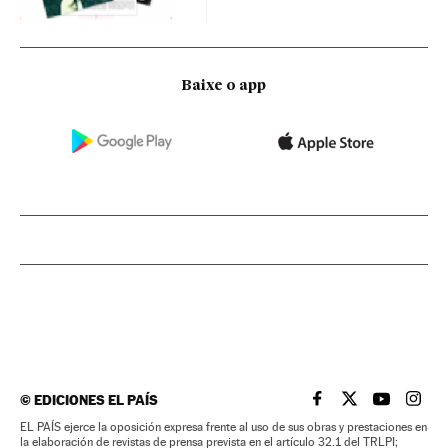
Baixe o app
©
EDICIONES EL PAÍS
EL PAÍS BRASIL EN
EL PAÍS BRASI
EL PAÍS B
EL PA
EL PAÍS ejerce la oposición expresa frente al uso de sus obras y prestaciones en
la elaboración de revistas de prensa prevista en el artículo 32.1 del TRLPI;