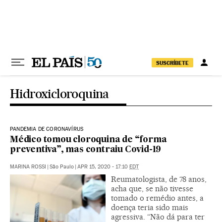
Pular para o conteúdo
SUSCRÍBETE
Hidroxicloroquina
PANDEMIA DE CORONAVÍRUS
Médico tomou cloroquina de “forma
preventiva”, mas contraiu Covid-19
MARINA ROSSI
|
São Paulo
|
APR 15, 2020 - 17:10
EDT
Reumatologista, de 78 anos,
acha que, se não tivesse
tomado o remédio antes, a
doença teria sido mais
agressiva. “Não dá para ter