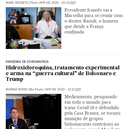
MARC BASSETS
|
Paris
|
APR 09, 2020 - 20:13
EDT
Presidente francês vai a
Marselha para se reunir com
o doutor Raoult, o homem
que divide a França
confinada
PANDEMIA DE CORONAVÍRUS
Hidroxicloroquina, tratamento experimental
e arma na “guerra cultural” de Bolsonaro e
Trump
MARINA ROSSI
|
São Paulo
|
APR 08, 2020 - 21:11
EDT
Medicamento, pesquisado
em todo o mundo para
tratar Covid-19 e defendido
pela Casa Branca, se tornou
munição de grupos
bolsonaristas contrários ao