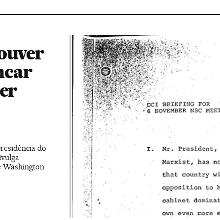
houver
ncar
zer
presidência do
ivulga
de Washington