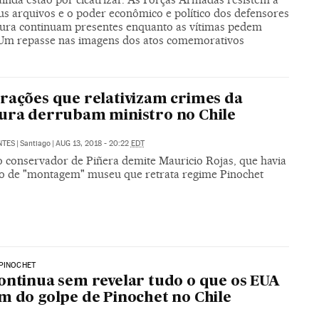
us arquivos e o poder econômico e político dos defensores
dura continuam presentes enquanto as vítimas pedem
. Um repasse nas imagens dos atos comemorativos
rações que relativizam crimes da
ura derrubam ministro no Chile
NTES
|
Santiago
|
AUG 13, 2018 - 20:22
EDT
 conservador de Piñera demite Mauricio Rojas, que havia
 de "montagem" museu que retrata regime Pinochet
PINOCHET
ontinua sem revelar tudo o que os EUA
m do golpe de Pinochet no Chile