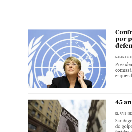
Confr
por p
defen
NAIARA G
Presiden
comissár
esquerda
45 an
EL PAÍS
|
SE
Santiago
do golpe
feridas 