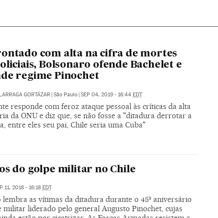
ontado com alta na cifra de mortes
oliciais, Bolsonaro ofende Bachelet e
de regime Pinochet
ALARRAGA GORTÁZAR
|
São Paulo
|
SEP 04, 2019 - 16:44
EDT
te responde com feroz ataque pessoal às críticas da alta
ia da ONU e diz que, se não fosse a "ditadura derrotar a
, entre eles seu pai, Chile seria uma Cuba"
os do golpe militar no Chile
P 11, 2018 - 16:18
EDT
 lembra as vítimas da ditadura durante o 45º aniversário
 militar liderado pelo general Augusto Pinochet, cujas
ainda estão por cicatrizar. As Forças Armadas resistem a