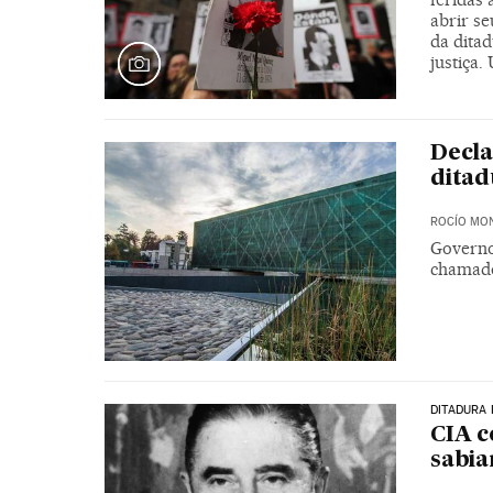
abrir se
da dita
justiça
Decla
ditad
ROCÍO MO
Governo
chamado
DITADURA 
CIA c
sabia