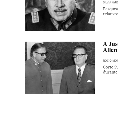
SILVIA AYU
Pesquisa
relativo
A Jus
Allen
ROCÍO MO
Corte Su
durante 