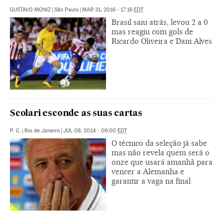
GUSTAVO MONIZ
|
São Paulo
|
MAR 31, 2016 - 17:16
EDT
Brasil saiu atrás, levou 2 a 0
mas reagiu com gols de
Ricardo Oliveira e Dani Alves
Scolari esconde as suas cartas
P. C.
|
Rio de Janeiro
|
JUL 08, 2014 - 09:00
EDT
O técnico da seleção já sabe
mas não revela quem será o
onze que usará amanhã para
vencer a Alemanha e
garantir a vaga na final