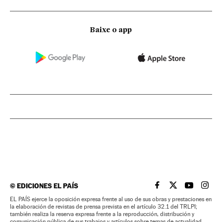
Baixe o app
©
EDICIONES EL PAÍS
EL PAÍS BRASIL EN
EL PAÍS BRASI
EL PAÍS B
EL PA
EL PAÍS ejerce la oposición expresa frente al uso de sus obras y prestaciones en
la elaboración de revistas de prensa prevista en el artículo 32.1 del TRLPI;
también realiza la reserva expresa frente a la reproducción, distribución y
comunicación pública de sus trabajos y artículos sobre temas de actualidad